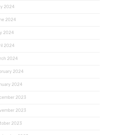
ly 2024
ne 2024
y 2024
ril 2024
rch 2024
bruary 2024
nuary 2024
cember 2023
vember 2023
tober 2023