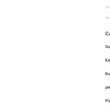
Au
Apr
C
Ga
K
Ku
pe
Po