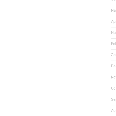
Ma
Ap
Ma
Fe
Ja
De
No
Oc
Se
Au