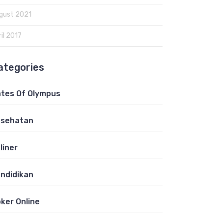
gust 2021
il 2017
ategories
tes Of Olympus
esehatan
liner
ndidikan
ker Online