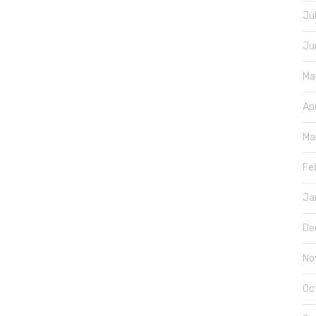
Ju
Ju
Ma
Ap
Ma
Fe
Ja
De
No
Oc