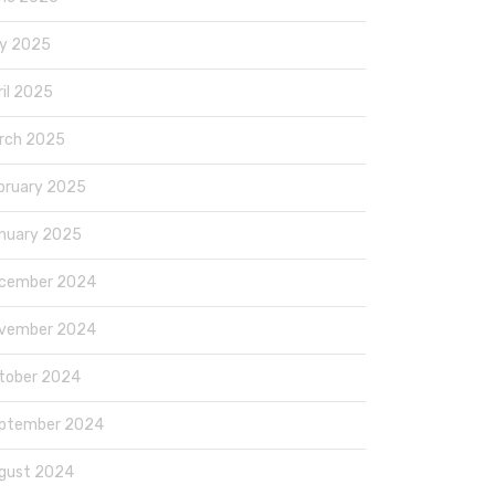
y 2025
ril 2025
rch 2025
bruary 2025
nuary 2025
cember 2024
vember 2024
tober 2024
ptember 2024
gust 2024