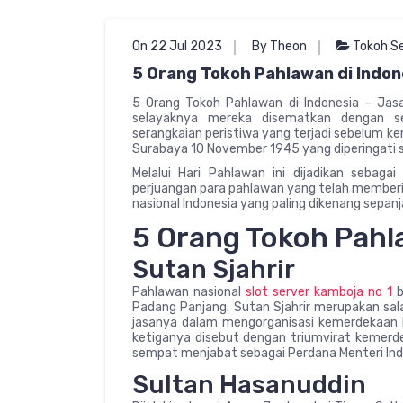
On 22 Jul 2023
By Theon
Tokoh Se
5 Orang Tokoh Pahlawan di Indon
5 Orang Tokoh Pahlawan di Indonesia – Jas
selayaknya mereka disematkan dengan se
serangkaian peristiwa yang terjadi sebelum k
Surabaya 10 November 1945 yang diperingati s
Melalui Hari Pahlawan ini dijadikan seba
perjuangan para pahlawan yang telah memberik
nasional Indonesia yang paling dikenang sepan
5 Orang Tokoh Pahl
Sutan Sjahrir
Pahlawan nasional
slot server kamboja no 1
b
Padang Panjang. Sutan Sjahrir merupakan sala
jasanya dalam mengorganisasi kemerdekaan 
ketiganya disebut dengan triumvirat kemerdeka
sempat menjabat sebagai Perdana Menteri Ind
Sultan Hasanuddin