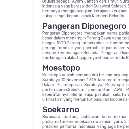
Dijuluki sebagai Ayam Jantan dari Timur, Su
Indonesia yang berasal dari Sulawesi Selatan. 
berupaya menggabungkan kerajaan-kerajaan 
cukup sengit kepada pihak Kompeni Belanda.
Pangeran Diponegoro
Pangeran Diponegoro merupakan nama pahlawa
besar dalam memimpin Perang Jawa yang terja
hingga 1830.Perang ini berkobar di hampir 
perang terbesar yang pernah terjadi dalam 
dengan kemenangan Belanda, Pangeran Dip
dan kerugian akibat gugurnya ribuan serdadu B
Moestopo
Moestopo adalah seorang dokter dan pejuan
Surabaya 10 November 1945. Ia sempat menjad
Dalam Pertempuran Surabaya, Moestopo b
pertempuran.Sebelum pendaratan AWS M
keberatannya. Benar saja, pasukan sekutu 
ultimatum yang menuntut pasukan Indonesia 
Soekarno
Berbicara tentang pahlawan kemerdekaan 
proklamator kemerdekaan itu sendiri, yaitu Ir.
presiden pertama Indonesia yang juga berpe