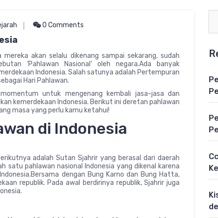
jarah
0 Comments
esia
R
a mereka akan selalu dikenang sampai sekarang, sudah
butan ‘Pahlawan Nasional’ oleh negara.Ada banyak
emerdekaan Indonesia. Salah satunya adalah Pertempuran
Pe
ebagai Hari Pahlawan.
Pe
gai momentum untuk mengenang kembali jasa-jasa dan
an kemerdekaan Indonesia. Berikut ini deretan pahlawan
jang masa yang perlu kamu ketahui!
Pe
awan di Indonesia
Pe
Cc
erikutnya adalah Sutan Sjahrir yang berasal dari daerah
h satu pahlawan nasional Indonesia yang dikenal karena
Ke
Indonesia.Bersama dengan Bung Karno dan Bung Hatta,
an republik. Pada awal berdirinya republik, Sjahrir juga
onesia.
Ki
de