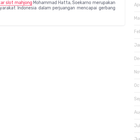
ar slot mahjong
Mohammad Hatta, Soekarno merupakan
Ap
syarakat Indonesia dalam perjuangan mencapai gerbang
Ma
Fe
Ja
De
No
Oc
Se
Au
Ju
Ju