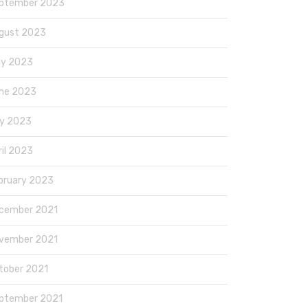
ptember 2023
gust 2023
ly 2023
ne 2023
y 2023
ril 2023
bruary 2023
cember 2021
vember 2021
tober 2021
ptember 2021