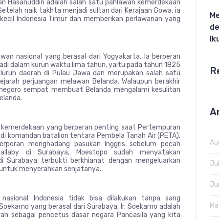
ltan Hasanuddin adalah salah satu pahlawan kemerdekaan
Setelah naik takhta menjadi sultan dari Kerajaan Gowa, ia
Me
kecil Indonesia Timur dan memberikan perlawanan yang
de
Ik
n nasional yang berasal dari Yogyakarta. Ia berperan
di dalam kurun waktu lima tahun, yaitu pada tahun 1825
R
seluruh daerah di Pulau Jawa dan merupakan salah satu
sejarah perjuangan melawan Belanda. Walaupun berakhir
onegoro sempat membuat Belanda mengalami kesulitan
elanda.
A
g kemerdekaan yang berperan penting saat Pertempuran
i komandan batalion tentara Pembela Tanah Air (PETA).
Au
erperan menghadang pasukan Inggris sebelum pecah
allaby di Surabaya, Moestopo sudah menyatakan
di Surabaya terbukti berkhianat dengan mengeluarkan
Ju
untuk menyerahkan senjatanya.
Ju
nasional Indonesia tidak bisa dilakukan tanpa sang
Ma
 Soekarno yang berasal dari Surabaya. Ir. Soekarno adalah
ran sebagai pencetus dasar negara Pancasila yang kita