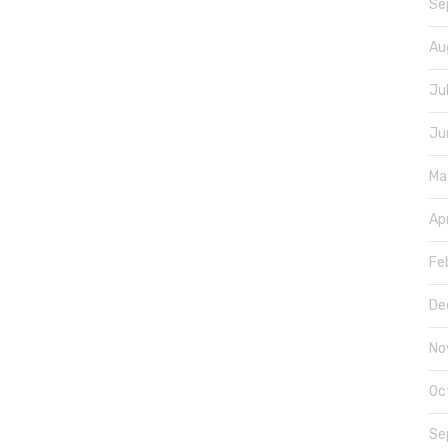
Se
Au
Ju
Ju
Ma
Ap
Fe
De
No
Oc
Se