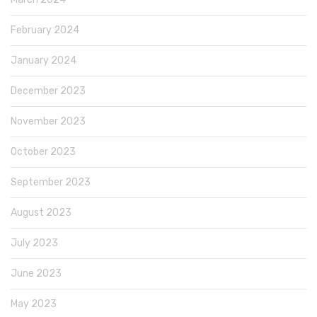
February 2024
January 2024
December 2023
November 2023
October 2023
September 2023
August 2023
July 2023
June 2023
May 2023