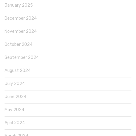
January 2025
December 2024
November 2024
October 2024
September 2024
August 2024
July 2024
June 2024
May 2024
April 2024
March 2024