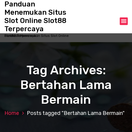
Panduan
S
k
Menemukan Situs
i
Slot Online Slot88
p
Terpercaya
t
o
Panduan Menemukan Situs Slot Online Slot88 Terpercaya
c
o
n
t
Tag Archives:
e
n
Bertahan Lama
t
Bermain
Home
Posts tagged "Bertahan Lama Bermain"