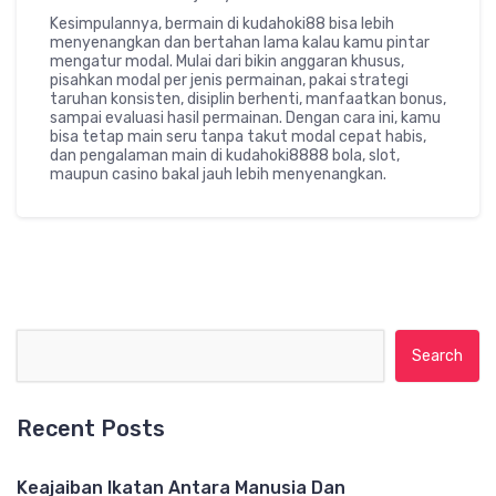
Kesimpulannya, bermain di kudahoki88 bisa lebih
menyenangkan dan bertahan lama kalau kamu pintar
mengatur modal. Mulai dari bikin anggaran khusus,
pisahkan modal per jenis permainan, pakai strategi
taruhan konsisten, disiplin berhenti, manfaatkan bonus,
sampai evaluasi hasil permainan. Dengan cara ini, kamu
bisa tetap main seru tanpa takut modal cepat habis,
dan pengalaman main di kudahoki8888 bola, slot,
maupun casino bakal jauh lebih menyenangkan.
Search for:
Recent Posts
Keajaiban Ikatan Antara Manusia Dan