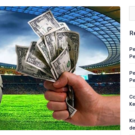
R
Pe
Pe
Pe
Pe
Cc
Ke
Ki
de