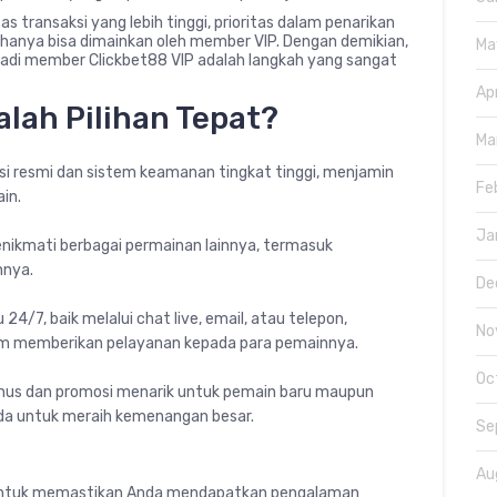
as transaksi yang lebih tinggi, prioritas dalam penarikan
g hanya bisa dimainkan oleh member VIP. Dengan demikian,
Ma
enjadi member Clickbet88 VIP adalah langkah yang sangat
Ap
lah Pilihan Tepat?
Ma
ensi resmi dan sistem keamanan tingkat tinggi, menjamin
Fe
in.
Ja
menikmati berbagai permainan lainnya, termasuk
nnya.
De
/7, baik melalui chat live, email, atau telepon,
No
lam memberikan pelayanan kepada para pemainnya.
Oc
nus dan promosi menarik untuk pemain baru maupun
da untuk meraih kemenangan besar.
Se
Au
ng untuk memastikan Anda mendapatkan pengalaman