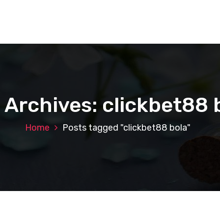
 Archives: clickbet88 
Home
Posts tagged "clickbet88 bola"