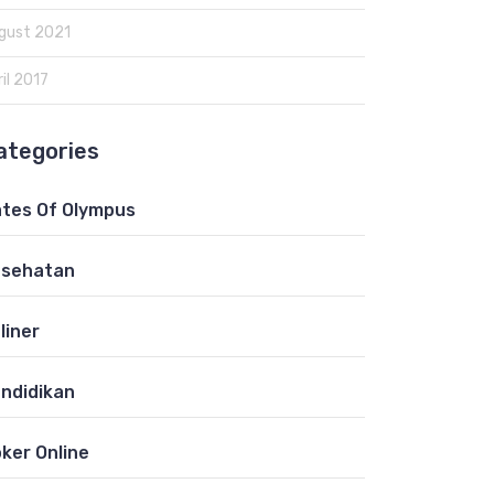
gust 2021
il 2017
ategories
tes Of Olympus
esehatan
liner
ndidikan
ker Online