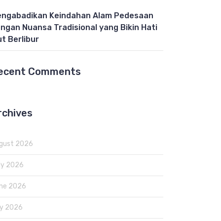
ngabadikan Keindahan Alam Pedesaan
ngan Nuansa Tradisional yang Bikin Hati
ut Berlibur
ecent Comments
rchives
gust 2026
ly 2026
ne 2026
y 2026