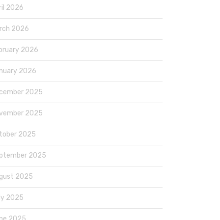
ril 2026
rch 2026
bruary 2026
nuary 2026
cember 2025
vember 2025
tober 2025
ptember 2025
gust 2025
ly 2025
ne 2025