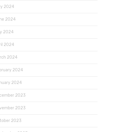
ly 2024
ne 2024
y 2024
ril 2024
rch 2024
bruary 2024
nuary 2024
cember 2023
vember 2023
tober 2023