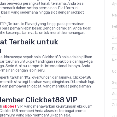
 dari penyedia perangkat lunak ternama, Anda bisa
Ap
 menarik dalam setiap permainan. Platform ini
ot klasik yang sederhana hingga slot dengan jackpot
Ma
.
RTP (Return to Player) yang tinggi pada permainan
Fe
 para pemain lebih besar. Dengan demikian, Anda tidak
miliki kesempatan nyata untuk meraih kemenangan.
Ja
at Terbaik untuk
a
De
 khususnya sepak bola, Clickbet88 bola adalah pilihan
No
ar taruhan untuk pertandingan sepak bola dari liga-liga
 Liga, Serie A, atau kompetisi internasional lainnya, Anda
rmainan dengan lebih seru.
Oc
perti taruhan 1X2, over/under, dan lainnya, Clickbet88
memilih strategi taruhan yang diinginkan. Ditambah lagi,
Se
tif dan pembayaran cepat, yang membuat pengalaman
Au
ember Clickbet88 VIP
Ju
ah
sbobet
VIP, yang menawarkan keuntungan eksklusif
di Clickbet88 memberi Anda akses ke berbagai promo
n premium yang siap membantu kapan saja.
Ju