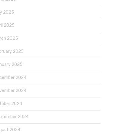
y 2025
ril 2025
rch 2025
bruary 2025
nuary 2025
cember 2024
vember 2024
tober 2024
ptember 2024
gust 2024