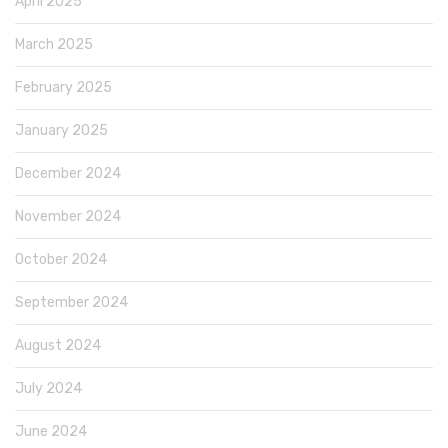
April 2025
March 2025
February 2025
January 2025
December 2024
November 2024
October 2024
September 2024
August 2024
July 2024
June 2024