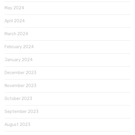
May 2024
April 2024
March 2024
February 2024
January 2024
December 2023
November 2023
October 2023
September 2023
August 2023