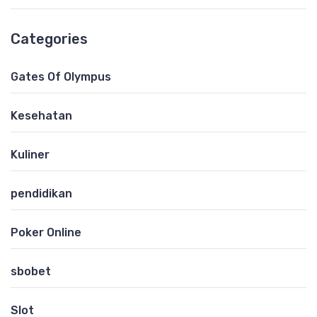
Categories
Gates Of Olympus
Kesehatan
Kuliner
pendidikan
Poker Online
sbobet
Slot