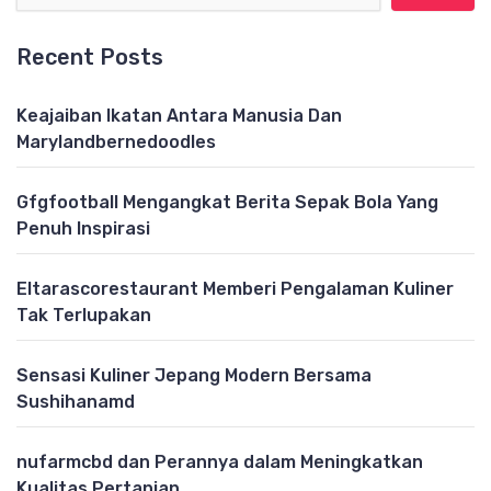
Recent Posts
Keajaiban Ikatan Antara Manusia Dan
Marylandbernedoodles
Gfgfootball Mengangkat Berita Sepak Bola Yang
Penuh Inspirasi
Eltarascorestaurant Memberi Pengalaman Kuliner
Tak Terlupakan
Sensasi Kuliner Jepang Modern Bersama
Sushihanamd
nufarmcbd dan Perannya dalam Meningkatkan
Kualitas Pertanian