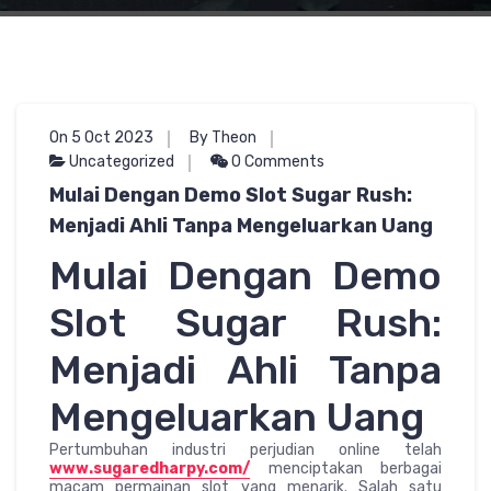
On 5 Oct 2023
By Theon
Uncategorized
0 Comments
Mulai Dengan Demo Slot Sugar Rush:
Menjadi Ahli Tanpa Mengeluarkan Uang
Mulai Dengan Demo
Slot Sugar Rush:
Menjadi Ahli Tanpa
Mengeluarkan Uang
Pertumbuhan industri perjudian online telah
www.sugaredharpy.com/
menciptakan berbagai
macam permainan slot yang menarik. Salah satu