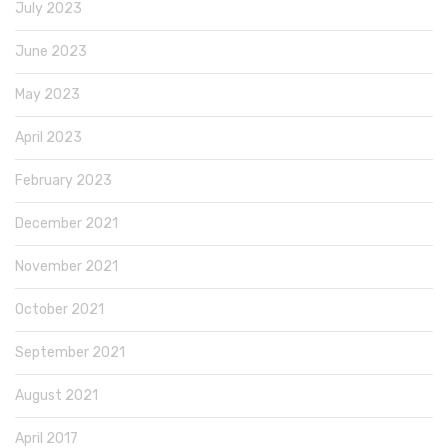
July 2023
June 2023
May 2023
April 2023
February 2023
December 2021
November 2021
October 2021
September 2021
August 2021
April 2017