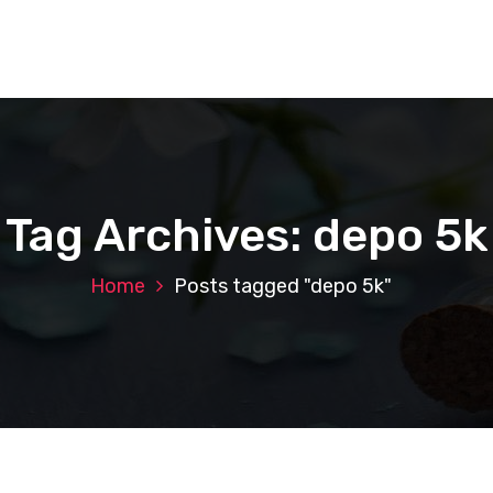
Tag Archives: depo 5k
Home
Posts tagged "depo 5k"