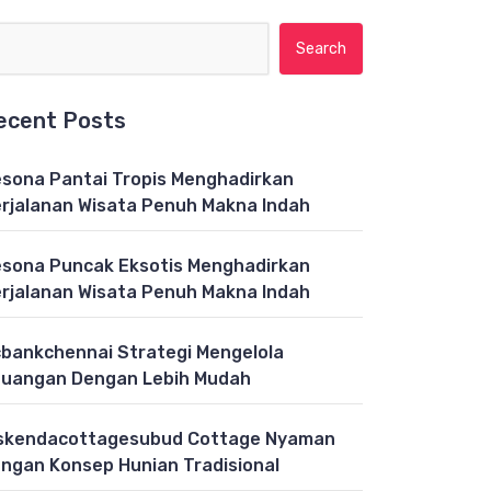
Search for:
ecent Posts
sona Pantai Tropis Menghadirkan
rjalanan Wisata Penuh Makna Indah
sona Puncak Eksotis Menghadirkan
rjalanan Wisata Penuh Makna Indah
bankchennai Strategi Mengelola
uangan Dengan Lebih Mudah
skendacottagesubud Cottage Nyaman
ngan Konsep Hunian Tradisional