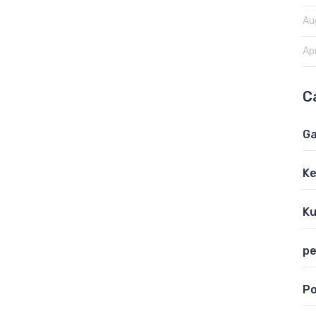
Au
Apr
C
Ga
K
Ku
pe
Po