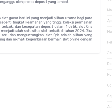
rganggu oleh proses deposit yang lambat.
Ma
 slot gacor hari ini yang menjadi pilihan utama bagi para
Ap
eperti tingkat keamanan yang tinggi, koleksi permainan
terbaik, dan kecepatan deposit dalam 1 detik, slot Qris
menjadi salah satu situs slot terbaik di tahun 2024. Jika
Ma
seru dan menguntungkan, slot Qris adalah pilihan yang
ng dan nikmati kegembiraan bermain slot online dengan
Fe
Ja
De
No
Oc
Se
Au