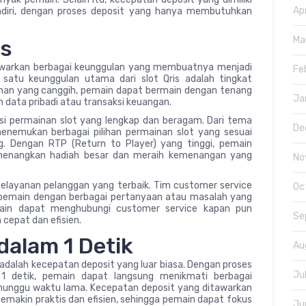
Ap
sendiri, dengan proses deposit yang hanya membutuhkan
Ma
is
enawarkan berbagai keunggulan yang membuatnya menjadi
Fe
 satu keunggulan utama dari slot Qris adalah tingkat
nan yang canggih, pemain dapat bermain dengan tenang
Ja
 data pribadi atau transaksi keuangan.
leksi permainan slot yang lengkap dan beragam. Dari tema
De
enemukan berbagai pilihan permainan slot yang sesuai
g. Dengan RTP (Return to Player) yang tinggi, pemain
emenangkan hadiah besar dan meraih kemenangan yang
No
a pelayanan pelanggan yang terbaik. Tim customer service
Oc
pemain dengan berbagai pertanyaan atau masalah yang
ain dapat menghubungi customer service kapan pun
Se
epat dan efisien.
dalam 1 Detik
Au
ris adalah kecepatan deposit yang luar biasa. Dengan proses
Ju
 detik, pemain dapat langsung menikmati berbagai
enunggu waktu lama. Kecepatan deposit yang ditawarkan
makin praktis dan efisien, sehingga pemain dapat fokus
Ju