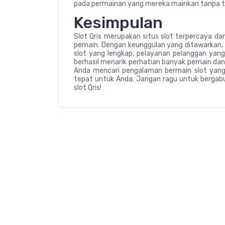
pada permainan yang mereka mainkan tanpa te
Kesimpulan
Slot Qris merupakan situs slot terpercaya dan
pemain. Dengan keunggulan yang ditawarkan, s
slot yang lengkap, pelayanan pelanggan yang 
berhasil menarik perhatian banyak pemain dan 
Anda mencari pengalaman bermain slot yang 
tepat untuk Anda. Jangan ragu untuk bergabu
slot Qris!