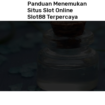
S
Panduan Menemukan
k
Situs Slot Online
i
Slot88 Terpercaya
p
Panduan Menemukan Situs Slot Online Slot88 Terpercaya
t
o
c
o
n
t
e
n
t