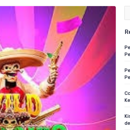
R
Pe
Pe
Pe
Pe
Cc
Ke
Ki
de