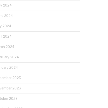
ly 2024
ne 2024
y 2024
ril 2024
rch 2024
bruary 2024
nuary 2024
cember 2023
vember 2023
tober 2023