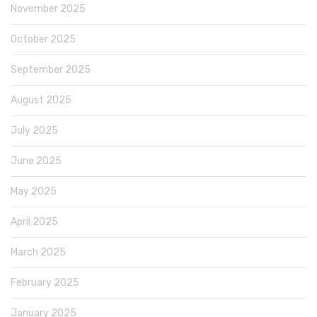
November 2025
October 2025
September 2025
August 2025
July 2025
June 2025
May 2025
April 2025
March 2025
February 2025
January 2025