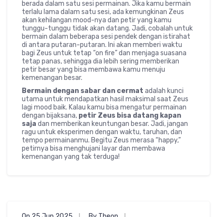
berada dalam satu sesi permainan. Jika kamu bermain
terlalu lama dalam satu sesi, ada kemungkinan Zeus
akan kehilangan mood-nya dan petir yang kamu
tunggu-tunggu tidak akan datang. Jadi, cobalah untuk
bermain dalam beberapa sesi pendek dengan istirahat
di antara putaran-putaran. Ini akan memberi waktu
bagi Zeus untuk tetap “on fire” dan menjaga suasana
tetap panas, sehingga dia lebih sering memberikan
petir besar yang bisa membawa kamu menuju
kemenangan besar.
Bermain dengan sabar dan cermat
adalah kunci
utama untuk mendapatkan hasil maksimal saat Zeus
lagi mood baik. Kalau kamu bisa mengatur permainan
dengan bijaksana,
petir Zeus bisa datang kapan
saja
dan memberikan keuntungan besar. Jadi, jangan
ragu untuk eksperimen dengan waktu, taruhan, dan
tempo permainanmu. Begitu Zeus merasa “happy,”
petirnya bisa menghujani layar dan membawa
kemenangan yang tak terduga!
On 25 Jun 2025
By Theon