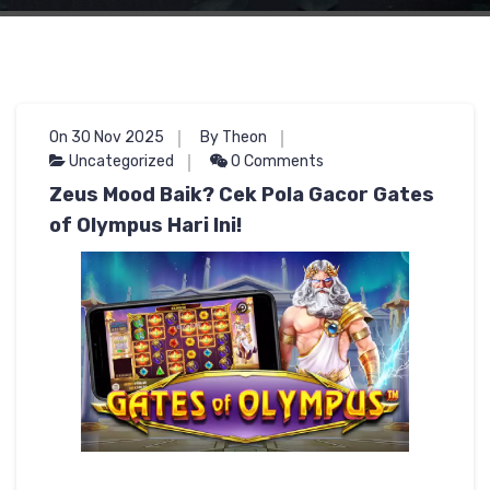
On 30 Nov 2025
By Theon
Uncategorized
0 Comments
Zeus Mood Baik? Cek Pola Gacor Gates
of Olympus Hari Ini!