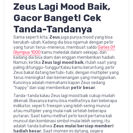
Zeus Lagi Mood Baik,
Gacor Banget! Cek
Tanda-Tandanya
Sama seperti kita,
Zeus
juga punya mood yang bisa
berubah-ubah. Kadang dia bisa ngamuk dengan petir
yang turun terus-menerus, membuat saldo
Gates Of
Olympus 1000
kamu meledak dalam sekejap, dan
kadang dia bisa diam dan enggan memberikan hadiah.
Namun, ketika
Zeus lagi mood baik
, itulah saat yang
paling ditunggu-tunggu! Kalau kamu beruntung, petir
Zeus bakal datang bertubi-tubi, dengan multiplier yang
terus meningkat dan kemenangan yang menggiurkan.
Kuncinya adalah memahami kapan Zeus sedang
“happy” dan siap memberikan
petir besar
.
Tanda-tanda kalau Zeus lagi mood baik cukup mudah
dikenali. Biasanya kamu bisa melihatnya dari beberapa
indikator, seperti freespin yang lebih sering muncul
atau multiplier yang mulai naik setelah beberapa
putaran. Saat kamu melihat petir kecil pertama kali
muncul dan kombinasi simbol mulai lebih sering, itu
adalah tanda bahwa
Zeus mulai bersiap memberi
hadiah besar
. Saat momen ini datang, segera