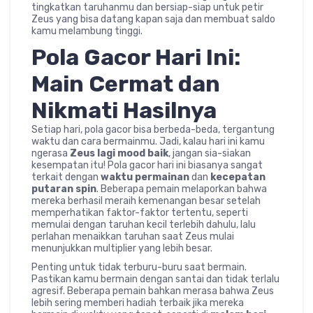
tingkatkan taruhanmu dan bersiap-siap untuk petir
Zeus yang bisa datang kapan saja dan membuat saldo
kamu melambung tinggi.
Pola Gacor Hari Ini:
Main Cermat dan
Nikmati Hasilnya
Setiap hari, pola gacor bisa berbeda-beda, tergantung
waktu dan cara bermainmu. Jadi, kalau hari ini kamu
ngerasa
Zeus lagi mood baik
, jangan sia-siakan
kesempatan itu! Pola gacor hari ini biasanya sangat
terkait dengan
waktu permainan
dan
kecepatan
putaran spin
. Beberapa pemain melaporkan bahwa
mereka berhasil meraih kemenangan besar setelah
memperhatikan faktor-faktor tertentu, seperti
memulai dengan taruhan kecil terlebih dahulu, lalu
perlahan menaikkan taruhan saat Zeus mulai
menunjukkan multiplier yang lebih besar.
Penting untuk tidak terburu-buru saat bermain.
Pastikan kamu bermain dengan santai dan tidak terlalu
agresif. Beberapa pemain bahkan merasa bahwa Zeus
lebih sering memberi hadiah terbaik jika mereka