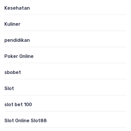
Kesehatan
Kuliner
pendidikan
Poker Online
sbobet
Slot
slot bet 100
Slot Online Slot88