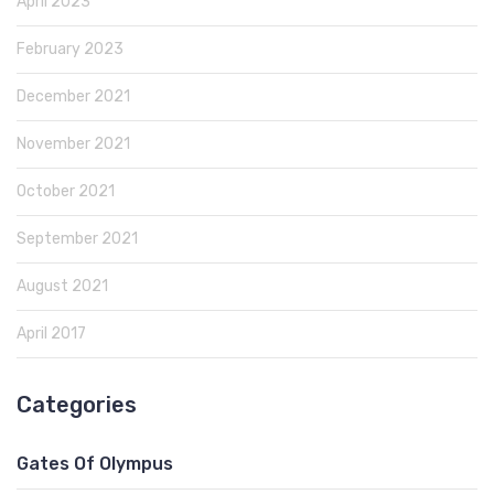
April 2023
February 2023
December 2021
November 2021
October 2021
September 2021
August 2021
April 2017
Categories
Gates Of Olympus