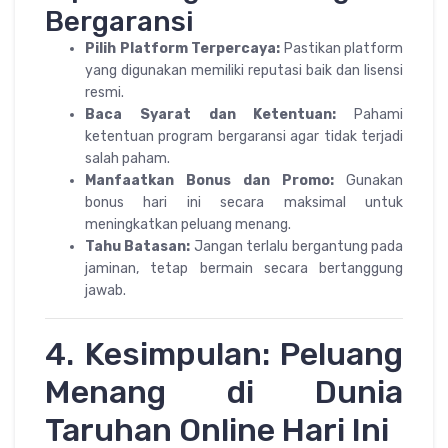
Bergaransi
Pilih Platform Terpercaya:
Pastikan platform
yang digunakan memiliki reputasi baik dan lisensi
resmi.
Baca Syarat dan Ketentuan:
Pahami
ketentuan program bergaransi agar tidak terjadi
salah paham.
Manfaatkan Bonus dan Promo:
Gunakan
bonus hari ini secara maksimal untuk
meningkatkan peluang menang.
Tahu Batasan:
Jangan terlalu bergantung pada
jaminan, tetap bermain secara bertanggung
jawab.
4. Kesimpulan: Peluang
Menang di Dunia
Taruhan Online Hari Ini