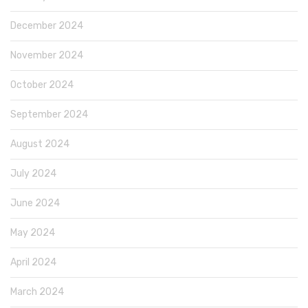
December 2024
November 2024
October 2024
September 2024
August 2024
July 2024
June 2024
May 2024
April 2024
March 2024