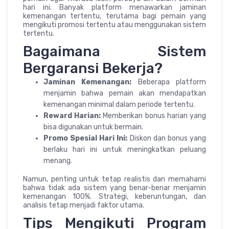
hari ini. Banyak platform menawarkan jaminan
kemenangan tertentu, terutama bagi pemain yang
mengikuti promosi tertentu atau menggunakan sistem
tertentu.
Bagaimana Sistem
Bergaransi Bekerja?
Jaminan Kemenangan:
Beberapa platform
menjamin bahwa pemain akan mendapatkan
kemenangan minimal dalam periode tertentu.
Reward Harian:
Memberikan bonus harian yang
bisa digunakan untuk bermain.
Promo Spesial Hari Ini:
Diskon dan bonus yang
berlaku hari ini untuk meningkatkan peluang
menang.
Namun, penting untuk tetap realistis dan memahami
bahwa tidak ada sistem yang benar-benar menjamin
kemenangan 100%. Strategi, keberuntungan, dan
analisis tetap menjadi faktor utama.
Tips Mengikuti Program