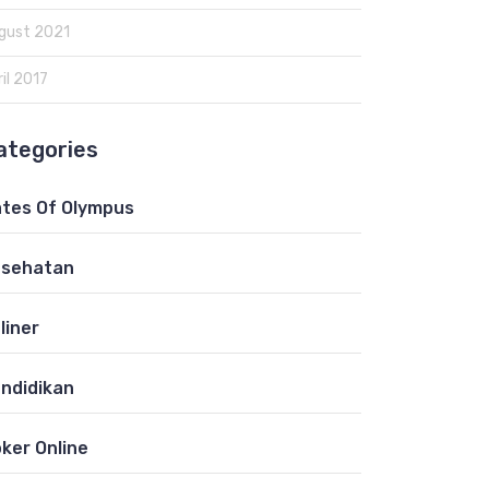
gust 2021
il 2017
ategories
tes Of Olympus
esehatan
liner
ndidikan
ker Online