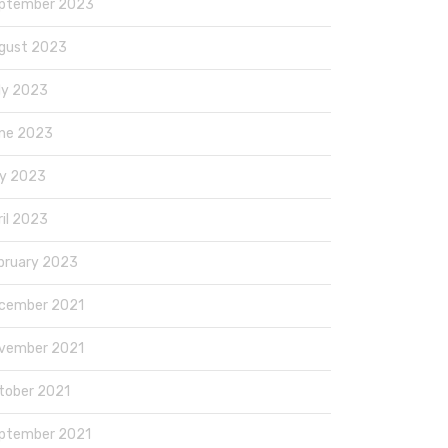
ptember 2023
gust 2023
ly 2023
ne 2023
y 2023
ril 2023
bruary 2023
cember 2021
vember 2021
tober 2021
ptember 2021