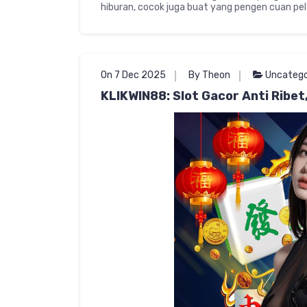
hiburan, cocok juga buat yang pengen cuan pel
On 7 Dec 2025
By Theon
Uncatego
KLIKWIN88: Slot Gacor Anti Ribe