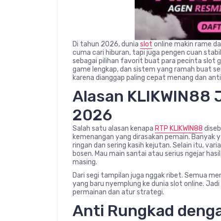
Di tahun 2026, dunia
slot
online makin rame d
cuma cari hiburan, tapi juga pengen cuan stabi
sebagai pilihan favorit buat para pecinta slot
game lengkap, dan sistem yang ramah buat s
karena dianggap paling cepat menang dan anti 
Alasan KLIKWIN88 J
2026
Salah satu alasan kenapa
RTP KLIKWIN88
diseb
kemenangan yang dirasakan pemain. Banyak yang b
ringan dan sering kasih kejutan. Selain itu, v
bosen. Mau main santai atau serius ngejar has
masing.
Dari segi tampilan juga nggak ribet. Semua 
yang baru nyemplung ke dunia slot online. Jadi 
permainan dan atur strategi.
Anti Rungkad denga