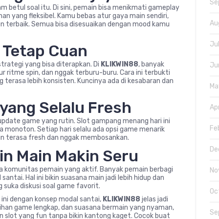
Se
 betul soal itu. Di sini, pemain bisa menikmati gameplay
an yang fleksibel. Kamu bebas atur gaya main sendiri,
Au
en terbaik. Semua bisa disesuaikan dengan mood kamu
Ju
r Tetap Cuan
rategi yang bisa diterapkan. Di
KLIKWIN88
, banyak
Ju
ritme spin, dan nggak terburu-buru. Cara ini terbukti
 terasa lebih konsisten. Kuncinya ada di kesabaran dan
Ma
 yang Selalu Fresh
Ap
update game yang rutin. Slot gampang menang hari ini
Fe
sa monoton. Setiap hari selalu ada opsi game menarik
in terasa fresh dan nggak membosankan.
De
in Main Makin Seru
ya komunitas pemain yang aktif. Banyak pemain berbagi
No
antai. Hal ini bikin suasana main jadi lebih hidup dan
 suka diskusi soal game favorit.
Oc
 ini dengan konsep modal santai,
KLIKWIN88
jelas jadi
ilihan game lengkap, dan suasana bermain yang nyaman,
Se
 slot yang fun tanpa bikin kantong kaget. Cocok buat