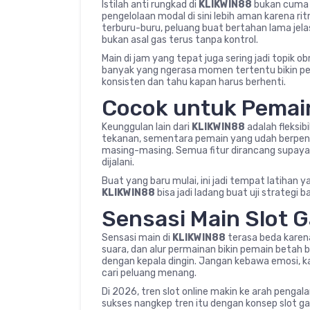
Istilah anti rungkad di
KLIKWIN88
bukan cuma 
pengelolaan modal di sini lebih aman karena r
terburu-buru, peluang buat bertahan lama jelas 
bukan asal gas terus tanpa kontrol.
Main di jam yang tepat juga sering jadi topik 
banyak yang ngerasa momen tertentu bikin per
konsisten dan tahu kapan harus berhenti.
Cocok untuk Pemai
Keunggulan lain dari
KLIKWIN88
adalah fleksib
tekanan, sementara pemain yang udah berpeng
masing-masing. Semua fitur dirancang supaya
dijalani.
Buat yang baru mulai, ini jadi tempat latihan
KLIKWIN88
bisa jadi ladang buat uji strategi 
Sensasi Main Slot G
Sensasi main di
KLIKWIN88
terasa beda karena
suara, dan alur permainan bikin pemain betah
dengan kepala dingin. Jangan kebawa emosi, 
cari peluang menang.
Di 2026, tren slot online makin ke arah peng
sukses nangkep tren itu dengan konsep slot gac