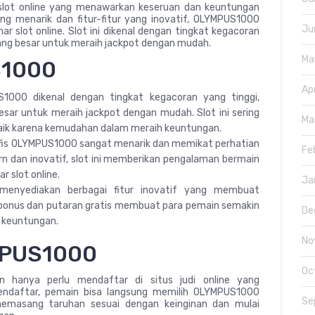
slot online yang menawarkan keseruan dan keuntungan
ng menarik dan fitur-fitur yang inovatif, OLYMPUS1000
Ju
r slot online. Slot ini dikenal dengan tingkat kegacoran
uang besar untuk meraih jackpot dengan mudah.
Ma
S1000
Ap
000 dikenal dengan tingkat kegacoran yang tinggi,
sar untuk meraih jackpot dengan mudah. Slot ini sering
Ma
baik karena kemudahan dalam meraih keuntungan.
fis OLYMPUS1000 sangat menarik dan memikat perhatian
Fe
n dan inovatif, slot ini memberikan pengalaman bermain
 slot online.
Ja
nyediakan berbagai fitur inovatif yang membuat
r bonus dan putaran gratis membuat para pemain semakin
De
h keuntungan.
No
MPUS1000
Oc
 hanya perlu mendaftar di situs judi online yang
mendaftar, pemain bisa langsung memilih OLYMPUS1000
Se
memasang taruhan sesuai dengan keinginan dan mulai