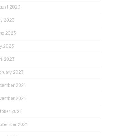
gust 2023
ly 2023
ne 2023
y 2023
ril 2023
bruary 2023
cember 2021
vember 2021
tober 2021
ptember 2021