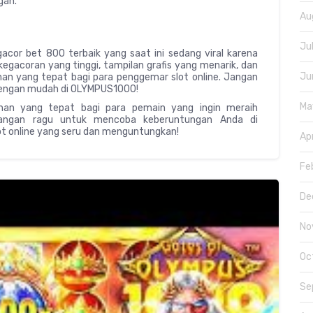
gan.
Au
Ju
cor bet 800 terbaik yang saat ini sedang viral karena
gacoran yang tinggi, tampilan grafis yang menarik, dan
Ju
lihan yang tepat bagi para penggemar slot online. Jangan
dengan mudah di OLYMPUS1000!
Ma
ihan yang tepat bagi para pemain yang ingin meraih
angan ragu untuk mencoba keberuntungan Anda di
t online yang seru dan menguntungkan!
Ap
Fe
De
No
Oc
Se