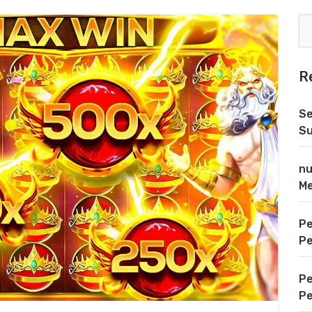
R
Se
S
nu
Me
Pe
Pe
Pe
Pe