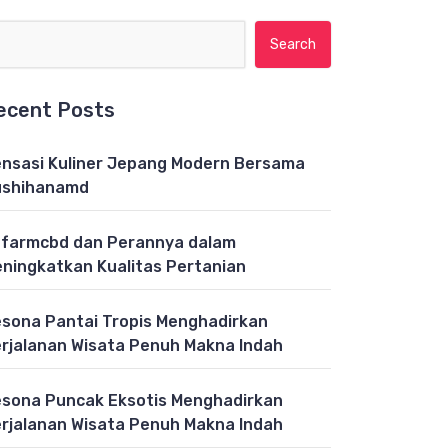
Search for:
ecent Posts
nsasi Kuliner Jepang Modern Bersama
ushihanamd
farmcbd dan Perannya dalam
ningkatkan Kualitas Pertanian
sona Pantai Tropis Menghadirkan
rjalanan Wisata Penuh Makna Indah
sona Puncak Eksotis Menghadirkan
rjalanan Wisata Penuh Makna Indah