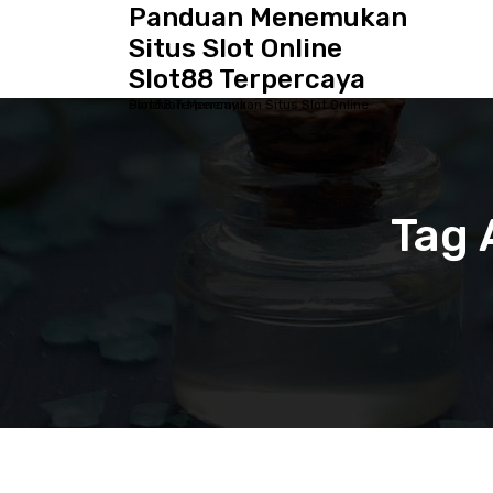
S
Panduan Menemukan
k
Situs Slot Online
i
Slot88 Terpercaya
p
Panduan Menemukan Situs Slot Online Slot88 Terpercaya
t
o
c
o
n
Tag 
t
e
n
t