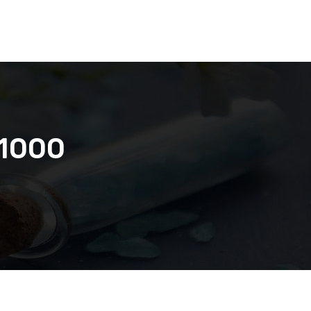
s1000