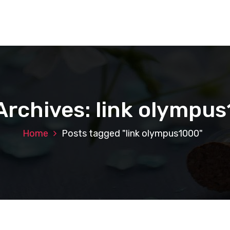
Archives: link olympu
Home
Posts tagged "link olympus1000"