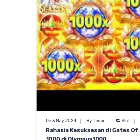
On 3 May 2024
By Theon
Slot
Rahasia Kesuksesan di Gates Of
1000 di Olympus1000