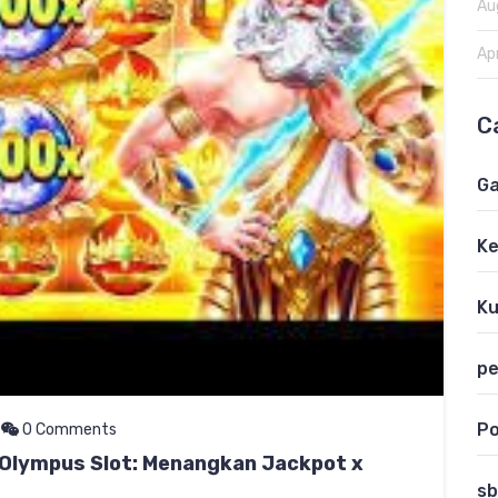
Au
Apr
C
Ga
K
Ku
pe
Po
0 Comments
 Olympus Slot: Menangkan Jackpot x
sb