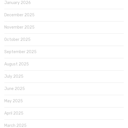
January 2026
December 2025
November 2025
October 2025
September 2025
August 2025
July 2025
June 2025
May 2025
April 2025
March 2025