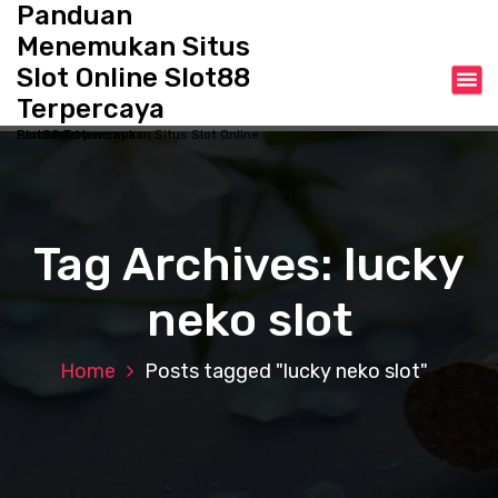
Panduan
S
k
Menemukan Situs
i
Slot Online Slot88
p
Terpercaya
t
o
Panduan Menemukan Situs Slot Online Slot88 Terpercaya
c
o
n
t
Tag Archives: lucky
e
n
neko slot
t
Home
Posts tagged "lucky neko slot"