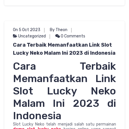
On 5 Oct 2023
By Theon
Uncategorized
0 Comments
Cara Terbaik Memanfaatkan Link Slot
Lucky Neko Malam Ini 2023 di Indonesia
Cara Terbaik
Memanfaatkan Link
Slot Lucky Neko
Malam Ini 2023 di
Indonesia
Slot Lucky Neko telah menjadi salah satu permainan