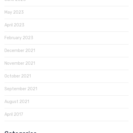
May 2023
April 2023
February 2023
December 2021
November 2021
October 2021
September 2021
August 2021
April 2017