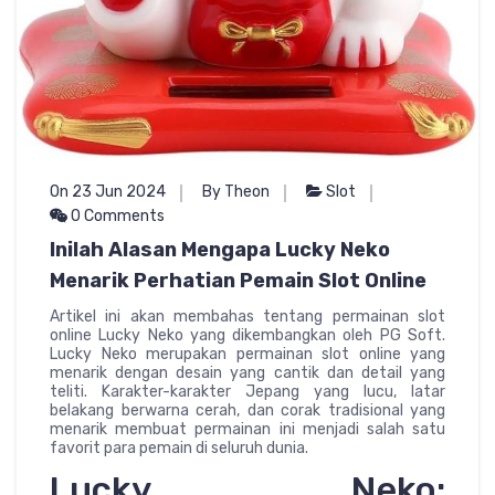
On 23 Jun 2024
By Theon
Slot
0 Comments
Inilah Alasan Mengapa Lucky Neko
Menarik Perhatian Pemain Slot Online
Artikel ini akan membahas tentang permainan slot
online Lucky Neko yang dikembangkan oleh PG Soft.
Lucky Neko merupakan permainan slot online yang
menarik dengan desain yang cantik dan detail yang
teliti. Karakter-karakter Jepang yang lucu, latar
belakang berwarna cerah, dan corak tradisional yang
menarik membuat permainan ini menjadi salah satu
favorit para pemain di seluruh dunia.
Lucky Neko: