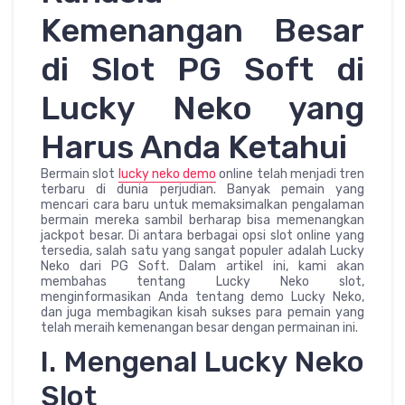
Kemenangan Besar
di Slot PG Soft di
Lucky Neko yang
Harus Anda Ketahui
Bermain slot
lucky neko demo
online telah menjadi tren
terbaru di dunia perjudian. Banyak pemain yang
mencari cara baru untuk memaksimalkan pengalaman
bermain mereka sambil berharap bisa memenangkan
jackpot besar. Di antara berbagai opsi slot online yang
tersedia, salah satu yang sangat populer adalah Lucky
Neko dari PG Soft. Dalam artikel ini, kami akan
membahas tentang Lucky Neko slot,
menginformasikan Anda tentang demo Lucky Neko,
dan juga membagikan kisah sukses para pemain yang
telah meraih kemenangan besar dengan permainan ini.
I. Mengenal Lucky Neko
Slot