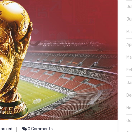
Ju
Ju
Ma
Ap
Ma
Fe
Ja
De
No
Oc
orized
0 Comments