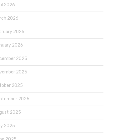
ril 2026
rch 2026
bruary 2026
nuary 2026
cember 2025
vember 2025
tober 2025
ptember 2025
gust 2025
ly 2025
ne 2025