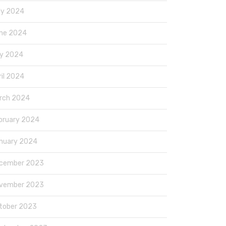
ly 2024
ne 2024
y 2024
ril 2024
rch 2024
bruary 2024
nuary 2024
cember 2023
vember 2023
tober 2023