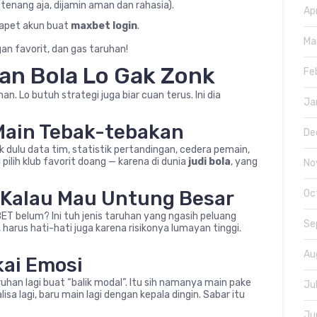
P (tenang aja, dijamin aman dan rahasia).
Ap
 dapet akun buat
maxbet login
.
Ma
gan favorit, dan gas taruhan!
han Bola Lo Gak Zonk
Fe
n. Lo butuh strategi juga biar cuan terus. Ini dia
Ja
 Main Tebak-tebakan
De
 dulu data tim, statistik pertandingan, cedera pemain,
ilih klub favorit doang — karena di dunia
judi bola
, yang
No
y Kalau Mau Untung Besar
Oc
ET belum? Ini tuh jenis taruhan yang ngasih peluang
Se
 harus hati-hati juga karena risikonya lumayan tinggi.
Au
kai Emosi
ruhan lagi buat “balik modal”. Itu sih namanya main pake
Ju
isa lagi, baru main lagi dengan kepala dingin. Sabar itu
Ju