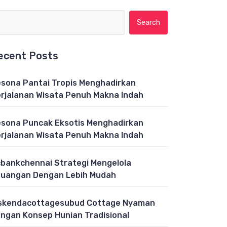
Search for:
ecent Posts
sona Pantai Tropis Menghadirkan
rjalanan Wisata Penuh Makna Indah
sona Puncak Eksotis Menghadirkan
rjalanan Wisata Penuh Makna Indah
bankchennai Strategi Mengelola
uangan Dengan Lebih Mudah
skendacottagesubud Cottage Nyaman
ngan Konsep Hunian Tradisional