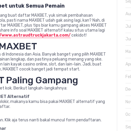
Se
bet untuk Semua Pemain
Au
ampang buat daftar MAXBET, yuk simak pembahasan
bola, pasti nama MAXBET udah gak asing lagi, kan? Nah, di
 daftar MAXBET, plus tips biar kamu gampang akses MAXBET
Ju
 share info soal MAXBET alternatif kalau situs utama lagi
//www.astraudtruckjakarta.com/
cekidot!
Ju
a MAXBET
Ma
ts di Indonesia dan Asia. Banyak banget yang pilih MAXBET
mainan lengkap, dan pastinya peluang menang yang oke.
Ap
 lain kayak casino online, slot, dan lain-lain. Jadi, buat
e, MAXBET cocok banget jadi tempat start.
Fe
T Paling Gampang
et kok. Berikut langkah-langkahnya:
De
ET Alternatif
lokir, makanya kamu bisa pakai MAXBET alternatif yang
No
aftar.
Oc
n. Klik aja terus nanti bakal muncul form pendaftaran.
Se
nar