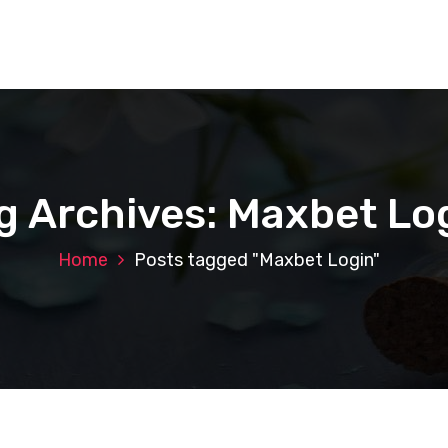
g Archives: Maxbet Lo
Home
Posts tagged "Maxbet Login"