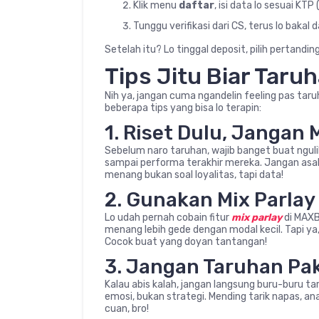
Klik menu
daftar
, isi data lo sesuai KT
Tunggu verifikasi dari CS, terus lo bakal
Setelah itu? Lo tinggal deposit, pilih pertandin
Tips Jitu Biar Taru
Nih ya, jangan cuma ngandelin feeling pas taruha
beberapa tips yang bisa lo terapin:
1. Riset Dulu, Jangan
Sebelum naro taruhan, wajib banget buat ngulik
sampai performa terakhir mereka. Jangan asal p
menang bukan soal loyalitas, tapi data!
2. Gunakan Mix Parla
Lo udah pernah cobain fitur
mix parlay
di MAXB
menang lebih gede dengan modal kecil. Tapi ya,
Cocok buat yang doyan tantangan!
3. Jangan Taruhan Pa
Kalau abis kalah, jangan langsung buru-buru ta
emosi, bukan strategi. Mending tarik napas, anal
cuan, bro!