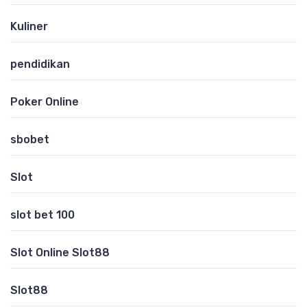
Kuliner
pendidikan
Poker Online
sbobet
Slot
slot bet 100
Slot Online Slot88
Slot88