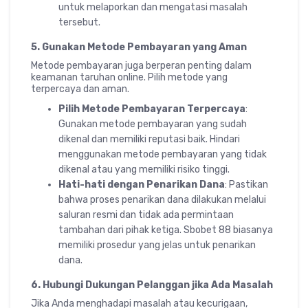
untuk melaporkan dan mengatasi masalah
tersebut.
5. Gunakan Metode Pembayaran yang Aman
Metode pembayaran juga berperan penting dalam
keamanan taruhan online. Pilih metode yang
terpercaya dan aman.
Pilih Metode Pembayaran Terpercaya
:
Gunakan metode pembayaran yang sudah
dikenal dan memiliki reputasi baik. Hindari
menggunakan metode pembayaran yang tidak
dikenal atau yang memiliki risiko tinggi.
Hati-hati dengan Penarikan Dana
: Pastikan
bahwa proses penarikan dana dilakukan melalui
saluran resmi dan tidak ada permintaan
tambahan dari pihak ketiga. Sbobet 88 biasanya
memiliki prosedur yang jelas untuk penarikan
dana.
6. Hubungi Dukungan Pelanggan jika Ada Masalah
Jika Anda menghadapi masalah atau kecurigaan,