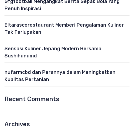
Gfgfootball Mengangkat Berita Sepak Bola Yang
Penuh Inspirasi
Eltarascorestaurant Memberi Pengalaman Kuliner
Tak Terlupakan
Sensasi Kuliner Jepang Modern Bersama
Sushihanamd
nufarmcbd dan Perannya dalam Meningkatkan
Kualitas Pertanian
Recent Comments
Archives