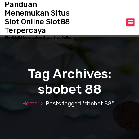
Panduan
S
k
Menemukan Situs
i
Slot Online Slot88
p
Terpercaya
t
o
Panduan Menemukan Situs Slot Online Slot88 Terpercaya
c
o
n
t
Tag Archives:
e
n
sbobet 88
t
Home
Posts tagged "sbobet 88"