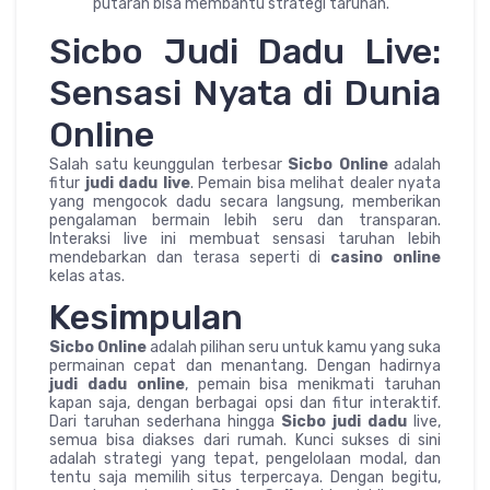
putaran bisa membantu strategi taruhan.
Sicbo Judi Dadu Live:
Sensasi Nyata di Dunia
Online
Salah satu keunggulan terbesar
Sicbo Online
adalah
fitur
judi dadu live
. Pemain bisa melihat dealer nyata
yang mengocok dadu secara langsung, memberikan
pengalaman bermain lebih seru dan transparan.
Interaksi live ini membuat sensasi taruhan lebih
mendebarkan dan terasa seperti di
casino online
kelas atas.
Kesimpulan
Sicbo Online
adalah pilihan seru untuk kamu yang suka
permainan cepat dan menantang. Dengan hadirnya
judi dadu online
, pemain bisa menikmati taruhan
kapan saja, dengan berbagai opsi dan fitur interaktif.
Dari taruhan sederhana hingga
Sicbo judi dadu
live,
semua bisa diakses dari rumah. Kunci sukses di sini
adalah strategi yang tepat, pengelolaan modal, dan
tentu saja memilih situs terpercaya. Dengan begitu,