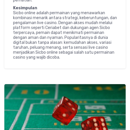
perhatian.
Kesimpulan
Sicbo online adalah permainan yang menawarkan
kombinasi menarik antara strategi, keberuntungan, dan
pengalaman live casino. Dengan akses mudah melalui
platform seperti Ceriabet dan dukungan agen Sicbo
terpercaya, pemain dapat menikmati permainan
dengan aman dan nyaman. Popularitasnya di dunia
digital bukan tanpa alasan: kemudahan akses, variasi
taruhan, peluang menang, serta sensasi live casino
menjadikan Sicbo online sebagai salah satu permainan
casino yang wajib dicoba.