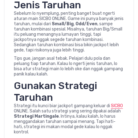
Jenis Taruhan
Sebelum lo nyemplung, penting banget buat ngerti
aturan main SICBO ONLINE. Game ini punya banyak jenis
taruhan, mulai dari
Small/Big
,
Odd/Even
, sampe
taruhan kombinasi spesial. Misalnya, taruhan Big/Small
itu peluang menangnya lumayan tinggi, tapi
jackpotnya nggak segede taruhan kombinasi.
Sedangkan taruhan kombinasi bisa bikin jackpot lebih
gede, tapi risikonya juga lebih tinggi.
Tips gue, jangan asal tebak. Pelajari dulu pola dan
peluang tiap taruhan. Kalau lo ngerti jenis taruhan, lo
bisa atur strategi main lo lebih oke dan nggak gampang
panik kalau kalah.
Gunakan Strategi
Taruhan
Strategi itu kunci biar jackpot gampang keluar di
SICBO
ONLINE. Salah satu strategi yang sering dipakai adalah
Strategi Martingale
. Intinya, kalau kalah, lo harus
menggandakan taruhan sampai menang. Tapi hati-
hati, strategi ini makan modal gede kalau lo nggak
kontrol.