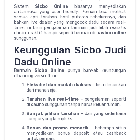
Sistem
Sicbo Online
biasanya menyediakan
antarmuka yang user-friendly. Pemain bisa melihat
semua opsi taruhan, hasil putaran sebelumnya, dan
bahkan live dealer yang mengocok dadu secara real-
time. Ini bikin pengalaman bermain jadi lebih realistis
dan interaktif, hampir seperti bermain di
casino online
sungguhan.
Keunggulan Sicbo Judi
Dadu Online
Bermain
Sicbo Online
punya banyak keuntungan
dibanding versi offline:
Fleksibel dan mudah diakses
– bisa dimainkan
dari mana saja.
Taruhan live real-time
– pengalaman seperti
di casino sungguhan tanpa harus keluar rumah.
Banyak pilihan taruhan
– dari yang sederhana
sampai yang kompleks.
Bonus dan promo menarik
– beberapa situs
menyediakan bonus deposit atau cashback
untuk pemain.