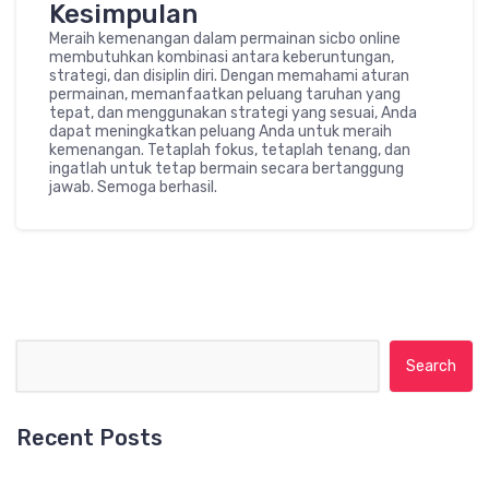
Kesimpulan
Meraih kemenangan dalam permainan sicbo online
membutuhkan kombinasi antara keberuntungan,
strategi, dan disiplin diri. Dengan memahami aturan
permainan, memanfaatkan peluang taruhan yang
tepat, dan menggunakan strategi yang sesuai, Anda
dapat meningkatkan peluang Anda untuk meraih
kemenangan. Tetaplah fokus, tetaplah tenang, dan
ingatlah untuk tetap bermain secara bertanggung
jawab. Semoga berhasil.
Search for:
Recent Posts