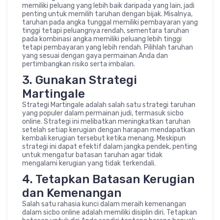
memiliki peluang yang lebih baik daripada yang lain, jadi
penting untuk memilih taruhan dengan bijak. Misalnya,
taruhan pada angka tunggal memiliki pembayaran yang
tinggi tetapi peluangnya rendah, sementara taruhan
pada kombinasi angka memiliki peluang lebih tinggi
tetapi pembayaran yang lebih rendah. Pilihlah taruhan
yang sesuai dengan gaya permainan Anda dan
pertimbangkan risiko serta imbalan.
3. Gunakan Strategi
Martingale
Strategi Martingale adalah salah satu strategi taruhan
yang populer dalam permainan judi, termasuk sicbo
online. Strategi ini melibatkan meningkatkan taruhan
setelah setiap kerugian dengan harapan mendapatkan
kembali kerugian tersebut ketika menang. Meskipun
strategi ini dapat efektif dalam jangka pendek, penting
untuk mengatur batasan taruhan agar tidak
mengalami kerugian yang tidak terkendali.
4. Tetapkan Batasan Kerugian
dan Kemenangan
Salah satu rahasia kunci dalam meraih kemenangan
dalam sicbo online adalah memiliki disiplin diri. Tetapkan