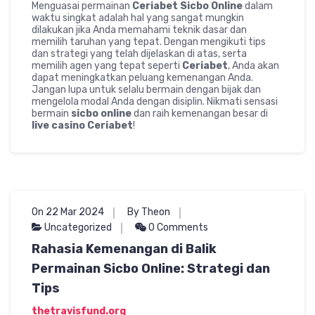
Menguasai permainan
Ceriabet Sicbo Online
dalam
waktu singkat adalah hal yang sangat mungkin
dilakukan jika Anda memahami teknik dasar dan
memilih taruhan yang tepat. Dengan mengikuti tips
dan strategi yang telah dijelaskan di atas, serta
memilih agen yang tepat seperti
Ceriabet
, Anda akan
dapat meningkatkan peluang kemenangan Anda.
Jangan lupa untuk selalu bermain dengan bijak dan
mengelola modal Anda dengan disiplin. Nikmati sensasi
bermain
sicbo online
dan raih kemenangan besar di
live casino
Ceriabet
!
On 22 Mar 2024
By Theon
Uncategorized
0 Comments
Rahasia Kemenangan di Balik
Permainan Sicbo Online: Strategi dan
Tips
thetravisfund.org