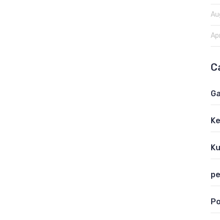
Au
Apr
C
Ga
K
Ku
pe
Po