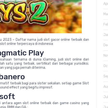
Ap
Ma
Fe
Ja
u 2023 – Daftar nama judi slot gacor online terbaik dan
slot online terpercaya di indonesia
De
agmatic Play
No
sahaan ternama di dunia iGaming, judi slot online dari
 satu yang terbaik. sertifikat dari berbagai yurisdiksi.
Oc
n yang juga pernah diterima.
abanero
Se
atif terbaik bagi para sloter sekalian. setiap game Slot
Au
 sound effect yang begitu impresif.
soft
Ju
 antara agen slot online terbaik dan game casino yang
nia. BMM dan GA.:
Ju