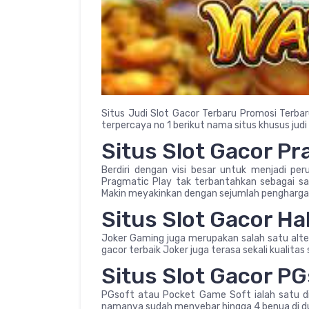
Situs Judi Slot Gacor Terbaru Promosi Terbar
terpercaya no 1 berikut nama situs khusus judi 
Situs Slot Gacor Pr
Berdiri dengan visi besar untuk menjadi peru
Pragmatic Play tak terbantahkan sebagai salah
Makin meyakinkan dengan sejumlah penghargaa
Situs Slot Gacor H
Joker Gaming juga merupakan salah satu altern
gacor terbaik Joker juga terasa sekali kualitas
Situs Slot Gacor PG
PGsoft atau Pocket Game Soft ialah satu di
namanya sudah menyebar hingga 4 benua di du