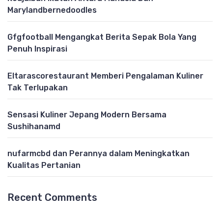
Marylandbernedoodles
Gfgfootball Mengangkat Berita Sepak Bola Yang
Penuh Inspirasi
Eltarascorestaurant Memberi Pengalaman Kuliner
Tak Terlupakan
Sensasi Kuliner Jepang Modern Bersama
Sushihanamd
nufarmcbd dan Perannya dalam Meningkatkan
Kualitas Pertanian
Recent Comments