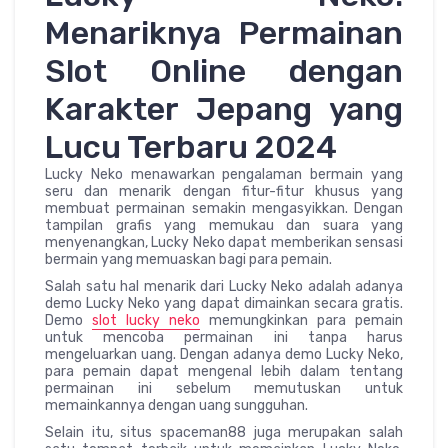
Menariknya Permainan
Slot Online dengan
Karakter Jepang yang
Lucu Terbaru 2024
Lucky Neko menawarkan pengalaman bermain yang
seru dan menarik dengan fitur-fitur khusus yang
membuat permainan semakin mengasyikkan. Dengan
tampilan grafis yang memukau dan suara yang
menyenangkan, Lucky Neko dapat memberikan sensasi
bermain yang memuaskan bagi para pemain.
Salah satu hal menarik dari Lucky Neko adalah adanya
demo Lucky Neko yang dapat dimainkan secara gratis.
Demo
slot lucky neko
memungkinkan para pemain
untuk mencoba permainan ini tanpa harus
mengeluarkan uang. Dengan adanya demo Lucky Neko,
para pemain dapat mengenal lebih dalam tentang
permainan ini sebelum memutuskan untuk
memainkannya dengan uang sungguhan.
Selain itu, situs spaceman88 juga merupakan salah