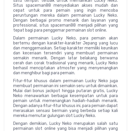
satu tempat terbaik untuk memainkan Lucky Neko.
Situs spaceman88 menyediakan akses mudah dan
cepat untuk para pemain yang ingin mencoba
peruntungan mereka dalam permainan Lucky Neko.
Dengan berbagai promo menarik dan layanan yang
professional, situs spaceman88 menjadi pilihan yang
tepat bagi para penggemar permainan slot online.
Dalam permainan Lucky Neko, para pemain akan
bertemu dengan karakter-karakter Jepang yang lucu
dan menggemaskan. Setiap karakter memiliki keunikan
dan keceriaan tersendiri yang membuat permainan
semakin menarik. Dengan latar belakang berwarna
cerah dan corak tradisional yang menarik, Lucky Neko
berhasil menciptakan atmosfer yang menyenangkan
dan menghibur bagi para pemain.
Fitur-fitur khusus dalam permainan Lucky Neko juga
membuat permainan ini semakin seru untuk dimainkan.
Mulai dari bonus jackpot hingga putaran gratis, Lucky
Neko menawarkan berbagai kesempatan untuk para
pemain untuk memenangkan hadiah-hadiah menarik.
Dengan adanya fitur-fitur khusus ini, para pemain dapat
merasakan sensasi bermain yang berbeda setiap kali
mereka memutar gulungan slot Lucky Neko.
Dengan demikian, Lucky Neko merupakan salah satu
permainan slot online yang bisa menjadi pilihan yang