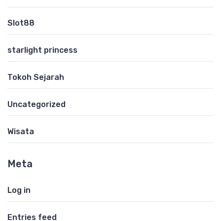
Slot88
starlight princess
Tokoh Sejarah
Uncategorized
Wisata
Meta
Log in
Entries feed