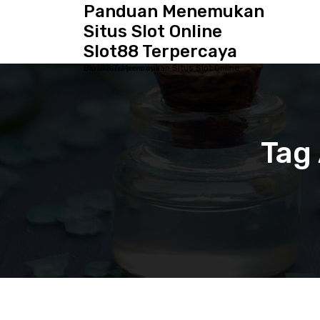
S
Panduan Menemukan
k
Situs Slot Online
i
Slot88 Terpercaya
p
Panduan Menemukan Situs Slot Online Slot88 Terpercaya
t
o
c
o
n
Tag 
t
e
n
t