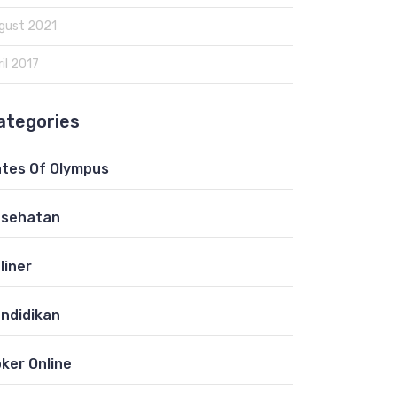
gust 2021
il 2017
ategories
tes Of Olympus
esehatan
liner
ndidikan
ker Online