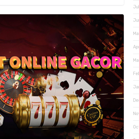
Ju
Ju
Ma
Ap
Ma
Fe
Ja
De
No
Oc