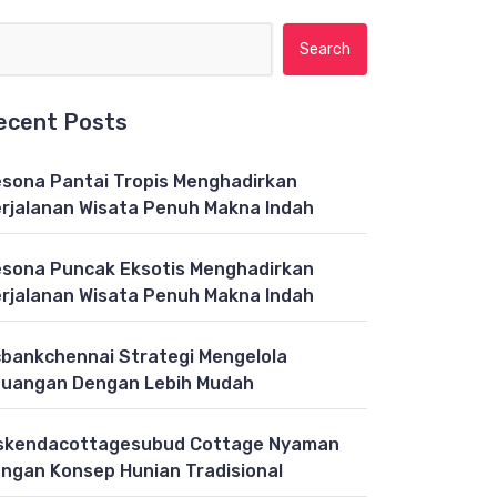
Search for:
ecent Posts
sona Pantai Tropis Menghadirkan
rjalanan Wisata Penuh Makna Indah
sona Puncak Eksotis Menghadirkan
rjalanan Wisata Penuh Makna Indah
bankchennai Strategi Mengelola
uangan Dengan Lebih Mudah
skendacottagesubud Cottage Nyaman
ngan Konsep Hunian Tradisional