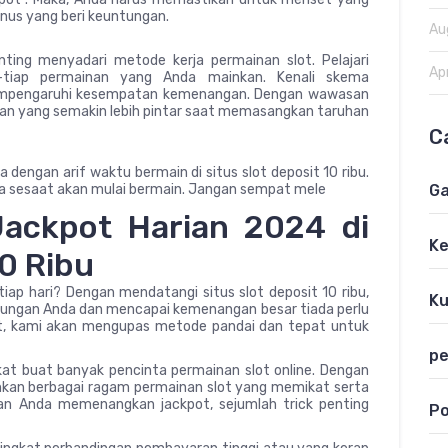
nus yang beri keuntungan.
Au
ting menyadari metode kerja permainan slot. Pelajari
Apr
-tiap permainan yang Anda mainkan. Kenali skema
empengaruhi kesempatan kemenangan. Dengan wawasan
an yang semakin lebih pintar saat memasangkan taruhan
C
engan arif waktu bermain di situs slot deposit 10 ribu.
a sesaat akan mulai bermain. Jangan sempat mele
Ga
Jackpot Harian 2024 di
K
10 Ribu
ap hari? Dengan mendatangi situs slot deposit 10 ribu,
Ku
ungan Anda dan mencapai kemenangan besar tiada perlu
kut, kami akan mengupas metode pandai dan tepat untuk
pe
kat buat banyak pencinta permainan slot online. Dengan
inkan berbagai ragam permainan slot yang memikat serta
an Anda memenangkan jackpot, sejumlah trick penting
Po