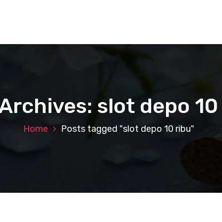
Archives: slot depo 10
Home
Posts tagged "slot depo 10 ribu"