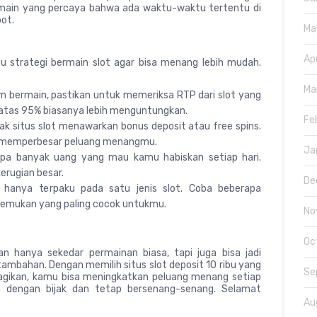
emain yang percaya bahwa ada waktu-waktu tertentu di
ot.
Ma
Ap
tu strategi bermain slot agar bisa menang lebih mudah.
Ma
m bermain, pastikan untuk memeriksa RTP dari slot yang
 atas 95% biasanya lebih menguntungkan.
Fe
ak situs slot menawarkan bonus deposit atau free spins.
k memperbesar peluang menangmu.
Ja
apa banyak uang yang mau kamu habiskan setiap hari.
erugian besar.
De
 hanya terpaku pada satu jenis slot. Coba beberapa
nemukan yang paling cocok untukmu.
No
Oc
an hanya sekedar permainan biasa, tapi juga bisa jadi
bahan. Dengan memilih situs slot deposit 10 ribu yang
Se
bagikan, kamu bisa meningkatkan peluang menang setiap
in dengan bijak dan tetap bersenang-senang. Selamat
Au