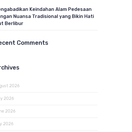
ngabadikan Keindahan Alam Pedesaan
ngan Nuansa Tradisional yang Bikin Hati
ut Berlibur
ecent Comments
rchives
gust 2026
ly 2026
ne 2026
y 2026