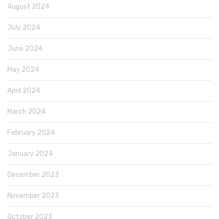
August 2024
July 2024
June 2024
May 2024
April 2024
March 2024
February 2024
January 2024
December 2023
November 2023
October 2023