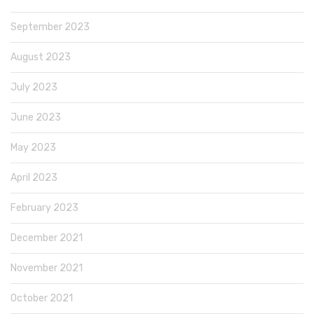
September 2023
August 2023
July 2023
June 2023
May 2023
April 2023
February 2023
December 2021
November 2021
October 2021