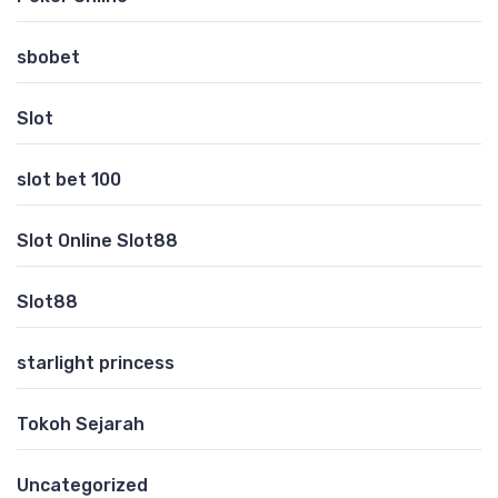
sbobet
Slot
slot bet 100
Slot Online Slot88
Slot88
starlight princess
Tokoh Sejarah
Uncategorized