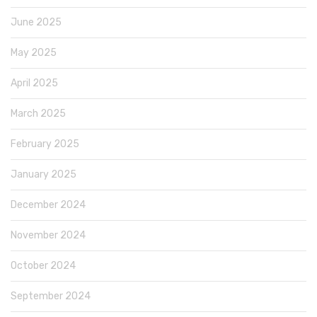
June 2025
May 2025
April 2025
March 2025
February 2025
January 2025
December 2024
November 2024
October 2024
September 2024