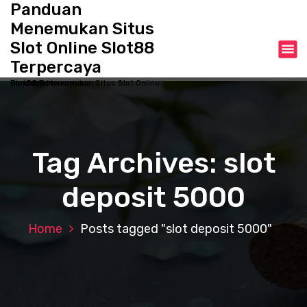
Panduan
S
k
Menemukan Situs
i
Slot Online Slot88
p
Terpercaya
t
o
Panduan Menemukan Situs Slot Online Slot88 Terpercaya
c
o
n
t
Tag Archives: slot
e
n
deposit 5000
t
Home
Posts tagged "slot deposit 5000"