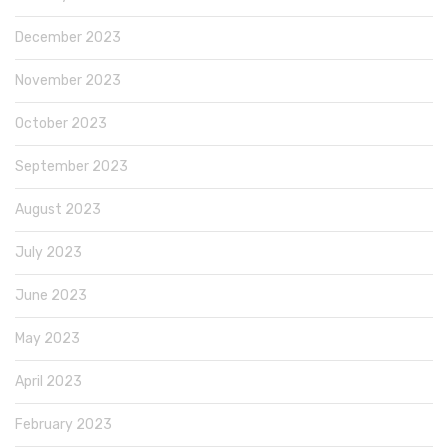
December 2023
November 2023
October 2023
September 2023
August 2023
July 2023
June 2023
May 2023
April 2023
February 2023