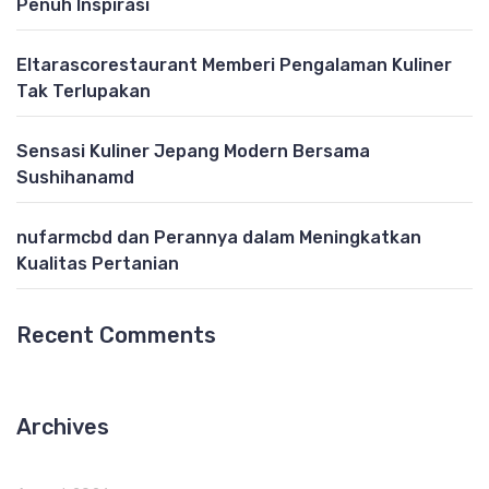
Penuh Inspirasi
Eltarascorestaurant Memberi Pengalaman Kuliner
Tak Terlupakan
Sensasi Kuliner Jepang Modern Bersama
Sushihanamd
nufarmcbd dan Perannya dalam Meningkatkan
Kualitas Pertanian
Recent Comments
Archives