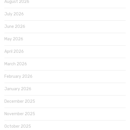
August 2026
July 2026
June 2026
May 2026
April 2026
March 2026
February 2026
January 2026
December 2025
November 2025
October 2025