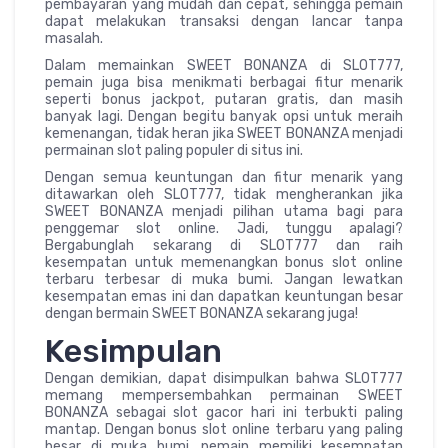
pembayaran yang mudah dan cepat, sehingga pemain
dapat melakukan transaksi dengan lancar tanpa
masalah.
Dalam memainkan SWEET BONANZA di SLOT777,
pemain juga bisa menikmati berbagai fitur menarik
seperti bonus jackpot, putaran gratis, dan masih
banyak lagi. Dengan begitu banyak opsi untuk meraih
kemenangan, tidak heran jika SWEET BONANZA menjadi
permainan slot paling populer di situs ini.
Dengan semua keuntungan dan fitur menarik yang
ditawarkan oleh SLOT777, tidak mengherankan jika
SWEET BONANZA menjadi pilihan utama bagi para
penggemar slot online. Jadi, tunggu apalagi?
Bergabunglah sekarang di SLOT777 dan raih
kesempatan untuk memenangkan bonus slot online
terbaru terbesar di muka bumi. Jangan lewatkan
kesempatan emas ini dan dapatkan keuntungan besar
dengan bermain SWEET BONANZA sekarang juga!
Kesimpulan
Dengan demikian, dapat disimpulkan bahwa SLOT777
memang mempersembahkan permainan SWEET
BONANZA sebagai slot gacor hari ini terbukti paling
mantap. Dengan bonus slot online terbaru yang paling
besar di muka bumi, pemain memiliki kesempatan