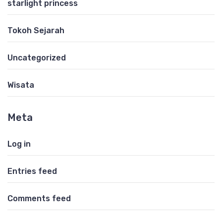
starlight princess
Tokoh Sejarah
Uncategorized
Wisata
Meta
Log in
Entries feed
Comments feed