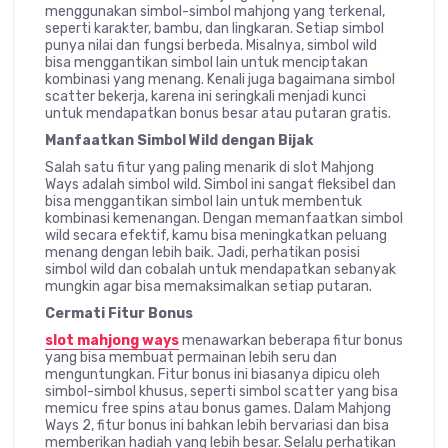
menggunakan simbol-simbol mahjong yang terkenal,
seperti karakter, bambu, dan lingkaran. Setiap simbol
punya nilai dan fungsi berbeda. Misalnya, simbol wild
bisa menggantikan simbol lain untuk menciptakan
kombinasi yang menang. Kenali juga bagaimana simbol
scatter bekerja, karena ini seringkali menjadi kunci
untuk mendapatkan bonus besar atau putaran gratis.
Manfaatkan Simbol Wild dengan Bijak
Salah satu fitur yang paling menarik di slot Mahjong
Ways adalah simbol wild. Simbol ini sangat fleksibel dan
bisa menggantikan simbol lain untuk membentuk
kombinasi kemenangan. Dengan memanfaatkan simbol
wild secara efektif, kamu bisa meningkatkan peluang
menang dengan lebih baik. Jadi, perhatikan posisi
simbol wild dan cobalah untuk mendapatkan sebanyak
mungkin agar bisa memaksimalkan setiap putaran.
Cermati Fitur Bonus
slot mahjong ways
menawarkan beberapa fitur bonus
yang bisa membuat permainan lebih seru dan
menguntungkan. Fitur bonus ini biasanya dipicu oleh
simbol-simbol khusus, seperti simbol scatter yang bisa
memicu free spins atau bonus games. Dalam Mahjong
Ways 2, fitur bonus ini bahkan lebih bervariasi dan bisa
memberikan hadiah yang lebih besar. Selalu perhatikan