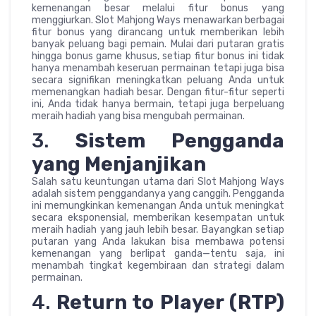
kemenangan besar melalui fitur bonus yang
menggiurkan. Slot Mahjong Ways menawarkan berbagai
fitur bonus yang dirancang untuk memberikan lebih
banyak peluang bagi pemain. Mulai dari putaran gratis
hingga bonus game khusus, setiap fitur bonus ini tidak
hanya menambah keseruan permainan tetapi juga bisa
secara signifikan meningkatkan peluang Anda untuk
memenangkan hadiah besar. Dengan fitur-fitur seperti
ini, Anda tidak hanya bermain, tetapi juga berpeluang
meraih hadiah yang bisa mengubah permainan.
3.
Sistem Pengganda
yang Menjanjikan
Salah satu keuntungan utama dari Slot Mahjong Ways
adalah sistem penggandanya yang canggih. Pengganda
ini memungkinkan kemenangan Anda untuk meningkat
secara eksponensial, memberikan kesempatan untuk
meraih hadiah yang jauh lebih besar. Bayangkan setiap
putaran yang Anda lakukan bisa membawa potensi
kemenangan yang berlipat ganda—tentu saja, ini
menambah tingkat kegembiraan dan strategi dalam
permainan.
4.
Return to Player (RTP)