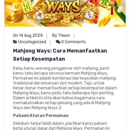
On 14 Aug 2024
By Theon
Uncategorized
0 Comments
Mahjong Ways: Cara Memanfaatkan
Setiap Kesempatan
Kalau kamu seorang penggemar slot mahjong, pasti
kamu tahu betapa serunya bermain Mahjong Ways.
Permainan ini adalah kombinasi dari keasyikan mahjong
tradisional dan keseruan slot modern. Tapi, untuk
benar-benar memanfaatkan setiap kesempatan dalam
Mahjong Ways, kamu perlu tahu beberapa tips penting.
Dalam artikel ini, kita akan bahas bagaimana cara
memaksimalkan setiap peluang yang ada di Mahjong
Ways dan Mahjong Ways 2.
Pahami Aturan Permainan
Sebelum terjun lebih dalam, pastikan kamu paham
betul aturan dasar dari Mahjong Ways. Permainan ini