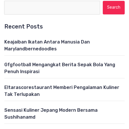
Search for:
Recent Posts
Keajaiban Ikatan Antara Manusia Dan
Marylandbernedoodles
Gfgfootball Mengangkat Berita Sepak Bola Yang
Penuh Inspirasi
Eltarascorestaurant Memberi Pengalaman Kuliner
Tak Terlupakan
Sensasi Kuliner Jepang Modern Bersama
Sushihanamd