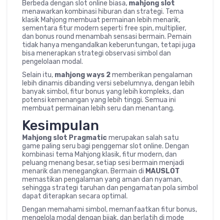
Berbeda dengan slot online biasa,
mahjong slot
menawarkan kombinasi hiburan dan strategi. Tema
klasik Mahjong membuat permainan lebih menarik,
sementara fitur modern seperti free spin, multiplier,
dan bonus round menambah sensasi bermain. Pemain
tidak hanya mengandalkan keberuntungan, tetapi juga
bisa menerapkan strategi observasi simbol dan
pengelolaan modal.
Selain itu,
mahjong ways 2
memberikan pengalaman
lebih dinamis dibanding versi sebelumnya, dengan lebih
banyak simbol, fitur bonus yang lebih kompleks, dan
potensi kemenangan yang lebih tinggi. Semua ini
membuat permainan lebih seru dan menantang.
Kesimpulan
Mahjong slot Pragmatic
merupakan salah satu
game paling seru bagi penggemar slot online. Dengan
kombinasi tema Mahjong klasik, fitur modern, dan
peluang menang besar, setiap sesi bermain menjadi
menarik dan menegangkan. Bermain di
MAUSLOT
memastikan pengalaman yang aman dan nyaman,
sehingga strategi taruhan dan pengamatan pola simbol
dapat diterapkan secara optimal.
Dengan memahami simbol, memanfaatkan fitur bonus,
mengelola modal dengan bijak, dan berlatih di mode