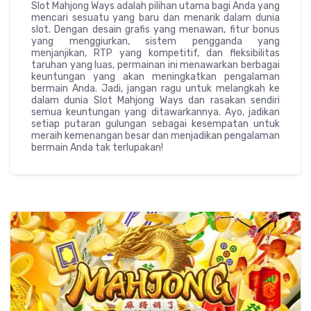
Slot Mahjong Ways adalah pilihan utama bagi Anda yang
mencari sesuatu yang baru dan menarik dalam dunia
slot. Dengan desain grafis yang menawan, fitur bonus
yang menggiurkan, sistem pengganda yang
menjanjikan, RTP yang kompetitif, dan fleksibilitas
taruhan yang luas, permainan ini menawarkan berbagai
keuntungan yang akan meningkatkan pengalaman
bermain Anda. Jadi, jangan ragu untuk melangkah ke
dalam dunia Slot Mahjong Ways dan rasakan sendiri
semua keuntungan yang ditawarkannya. Ayo, jadikan
setiap putaran gulungan sebagai kesempatan untuk
meraih kemenangan besar dan menjadikan pengalaman
bermain Anda tak terlupakan!