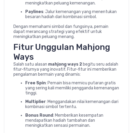
meningkatkan peluang kemenangan.
Paylines
: Jalur kemenangan yang menentukan
besaran hadiah dari kombinasi simbol.
Dengan memahami simbol dan fungsinya, pemain
dapat merancang strategi yang efektif untuk
meningkatkan peluang menang.
Fitur Unggulan Mahjong
Ways
Salah satu alasan
mahjong ways 2
begitu seru adalah
fitur-fiturnya yang inovatif. Fitur-fitur ini memberikan
pengalaman bermain yang dinamis:
Free Spin
: Pemain bisa memicu putaran gratis
yang sering kali memiliki pengganda kemenangan
tinggi.
Multiplier
: Menggandakan nilai kemenangan dari
kombinasi simbol tertentu.
Bonus Round
: Memberikan kesempatan
mendapatkan hadiah tambahan dan
meningkatkan sensasi permainan.