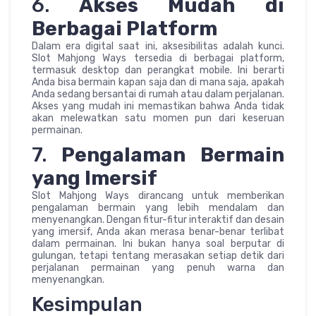
6.
Akses Mudah di
Berbagai Platform
Dalam era digital saat ini, aksesibilitas adalah kunci.
Slot Mahjong Ways tersedia di berbagai platform,
termasuk desktop dan perangkat mobile. Ini berarti
Anda bisa bermain kapan saja dan di mana saja, apakah
Anda sedang bersantai di rumah atau dalam perjalanan.
Akses yang mudah ini memastikan bahwa Anda tidak
akan melewatkan satu momen pun dari keseruan
permainan.
7.
Pengalaman Bermain
yang Imersif
Slot Mahjong Ways dirancang untuk memberikan
pengalaman bermain yang lebih mendalam dan
menyenangkan. Dengan fitur-fitur interaktif dan desain
yang imersif, Anda akan merasa benar-benar terlibat
dalam permainan. Ini bukan hanya soal berputar di
gulungan, tetapi tentang merasakan setiap detik dari
perjalanan permainan yang penuh warna dan
menyenangkan.
Kesimpulan