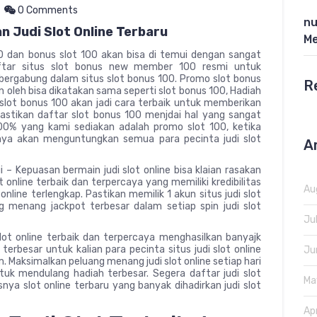
0 Comments
nu
 Judi Slot Online Terbaru
Me
dan bonus slot 100 akan bisa di temui dengan sangat
ftar situs slot bonus new member 100 resmi untuk
rgabung dalam situs slot bonus 100. Promo slot bonus
R
n oleh bisa dikatakan sama seperti slot bonus 100, Hadiah
slot bonus 100 akan jadi cara terbaik untuk memberikan
 Pastikan daftar slot bonus 100 menjdai hal yang sangat
00% yang kami sediakan adalah promo slot 100, ketika
nya akan menguntungkan semua para pecinta judi slot
A
 – Kepuasan bermain judi slot online bisa klaian rasakan
ot online terbaik dan terpercaya yang memiliki kredibilitas
Au
nline terlengkap. Pastikan memilik 1 akun situs judi slot
g menang jackpot terbesar dalam setiap spin judi slot
Ju
slot online terbaik dan terpercaya menghasilkan banyajk
terbesar untuk kalian para pecinta situs judi slot online
Ju
. Maksimalkan peluang menang judi slot online setiap hari
 mendulang hadiah terbesar. Segera daftar judi slot
Ma
a slot online terbaru yang banyak dihadirkan judi slot
Ap