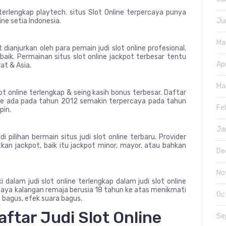
erlengkap playtech. situs Slot Online terpercaya punya
ne setia Indonesia.
Ju
Ma
dianjurkan oleh para pemain judi slot online profesional.
rbaik. Permainan situs slot online jackpot terbesar tentu
Ap
at & Asia.
Ma
t online terlengkap & seing kasih bonus terbesar. Daftar
ame ada pada tahun 2012 semakin terpercaya pada tahun
Fe
pin.
Ja
i pilihan bermain situs judi slot online terbaru. Provider
an jackpot, baik itu jackpot minor, mayor, atau bahkan
De
No
dalam judi slot online terlengkap dalam judi slot online
rcaya kalangan remaja berusia 18 tahun ke atas menikmati
Oc
p bagus, efek suara bagus.
aftar Judi Slot Online
Se