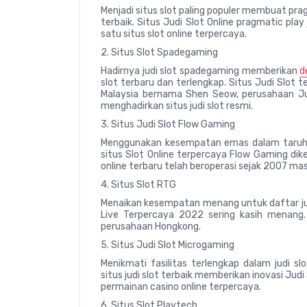
Menjadi situs slot paling populer membuat pr
terbaik. Situs Judi Slot Online pragmatic play 
satu situs slot online terpercaya.
2. Situs Slot Spadegaming
Hadirnya judi slot spadegaming memberikan
d
slot terbaru dan terlengkap. Situs Judi Slot 
Malaysia bernama Shen Seow, perusahaan Judi 
menghadirkan situs judi slot resmi.
3. Situs Judi Slot Flow Gaming
Menggunakan kesempatan emas dalam taruhan 
situs Slot Online terpercaya Flow Gaming dik
online terbaru telah beroperasi sejak 2007 mas
4. Situs Slot RTG
Menaikan kesempatan menang untuk daftar judi sl
Live Terpercaya 2022 sering kasih menang. 
perusahaan Hongkong.
5. Situs Judi Slot Microgaming
Menikmati fasilitas terlengkap dalam judi sl
situs judi slot terbaik memberikan inovasi Judi
permainan casino online terpercaya.
6. Situs Slot Playtech