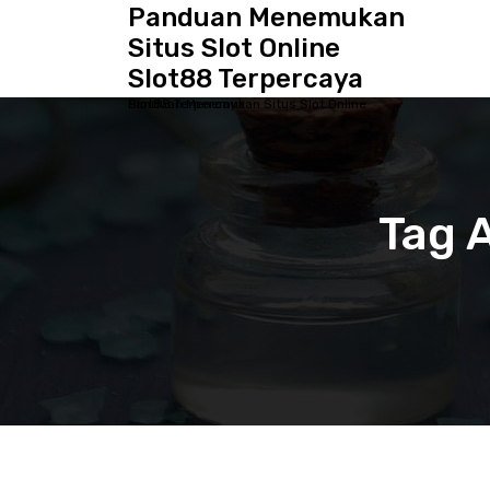
S
Panduan Menemukan
k
Situs Slot Online
i
Slot88 Terpercaya
p
Panduan Menemukan Situs Slot Online Slot88 Terpercaya
t
o
c
o
n
Tag A
t
e
n
t