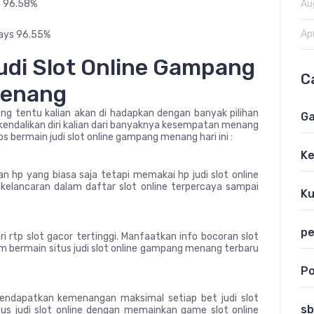
s 96.58%
Au
Apr
ays 96.55%
Judi Slot Online Gampang
C
enang
g tentu kalian akan di hadapkan dengan banyak pilihan
Ga
u kendalikan diri kalian dari banyaknya kesempatan menang
bermain judi slot online gampang menang hari ini :
K
n hp yang biasa saja tetapi memakai hp judi slot online
n kelancaran dalam daftar slot online terpercaya sampai
Ku
pe
ari rtp slot gacor tertinggi. Manfaatkan info bocoran slot
bermain situs judi slot online gampang menang terbaru
Po
mendapatkan kemenangan maksimal setiap bet judi slot
sb
tus judi slot online dengan memainkan game slot online