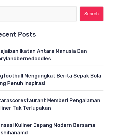
Search for:
ecent Posts
ajaiban Ikatan Antara Manusia Dan
rylandbernedoodles
gfootball Mengangkat Berita Sepak Bola
ng Penuh Inspirasi
tarascorestaurant Memberi Pengalaman
liner Tak Terlupakan
nsasi Kuliner Jepang Modern Bersama
ushihanamd