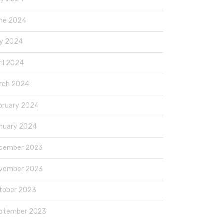
ne 2024
y 2024
ril 2024
rch 2024
bruary 2024
nuary 2024
cember 2023
vember 2023
tober 2023
ptember 2023