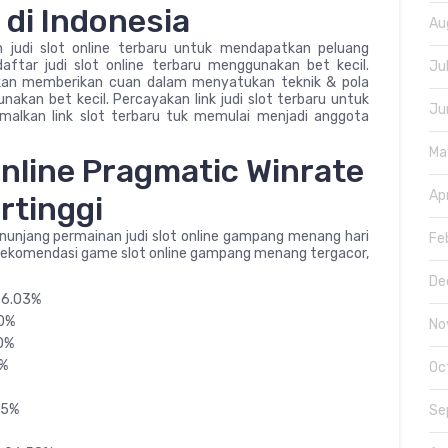
 di Indonesia
Au
 judi slot online terbaru untuk mendapatkan peluang
aftar judi slot online terbaru menggunakan bet kecil.
Ju
 akan memberikan cuan dalam menyatukan teknik & pola
nakan bet kecil. Percayakan link judi slot terbaru untuk
Ju
alkan link slot terbaru tuk memulai menjadi anggota
Ma
Online Pragmatic Winrate
Ap
rtinggi
menunjang permainan judi slot online gampang menang hari
Fe
10 rekomendasi game slot online gampang menang tergacor,
De
96.03%
50%
No
50%
8%
Oc
45%
Se