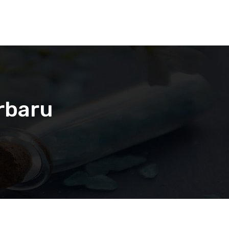
erbaru