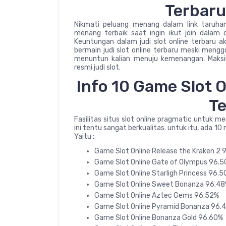
Terbaru
Nikmati peluang menang dalam link taruhan
menang terbaik saat ingin ikut join dalam d
Keuntungan dalam judi slot online terbaru
bermain judi slot online terbaru meski menggu
menuntun kalian menuju kemenangan. Maksim
resmi judi slot.
Info 10 Game Slot 
Te
Fasilitas situs slot online pragmatic untuk 
ini tentu sangat berkualitas. untuk itu, ada 
Yaitu :
Game Slot Online Release the Kraken 2 
Game Slot Online Gate of Olympus 96.
Game Slot Online Starligh Princess 96.
Game Slot Online Sweet Bonanza 96.4
Game Slot Online Aztec Gems 96.52%
Game Slot Online Pyramid Bonanza 96.
Game Slot Online Bonanza Gold 96.60%