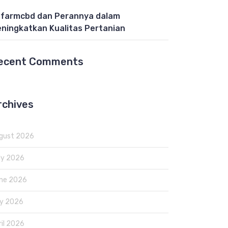
farmcbd dan Perannya dalam
ningkatkan Kualitas Pertanian
ecent Comments
rchives
gust 2026
ly 2026
ne 2026
y 2026
ril 2026