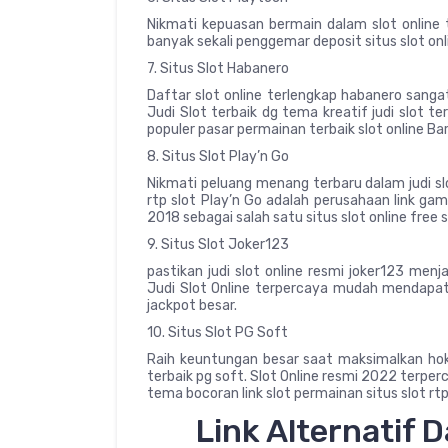
Nikmati kepuasan bermain dalam slot online t
banyak sekali penggemar deposit situs slot onli
7. Situs Slot Habanero
Daftar slot online terlengkap habanero sangat 
Judi Slot terbaik dg tema kreatif judi slot te
populer pasar permainan terbaik slot online Bar
8. Situs Slot Play’n Go
Nikmati peluang menang terbaru dalam judi slo
rtp slot Play’n Go adalah perusahaan link g
2018 sebagai salah satu situs slot online free s
9. Situs Slot Joker123
pastikan judi slot online resmi joker123 menjad
Judi Slot Online terpercaya mudah mendapatk
jackpot besar.
10. Situs Slot PG Soft
Raih keuntungan besar saat maksimalkan hoki 
terbaik pg soft. Slot Online resmi 2022 terpe
tema bocoran link slot permainan situs slot rt
Link Alternatif D