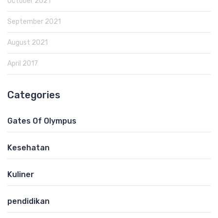
October 2021
September 2021
August 2021
April 2017
Categories
Gates Of Olympus
Kesehatan
Kuliner
pendidikan