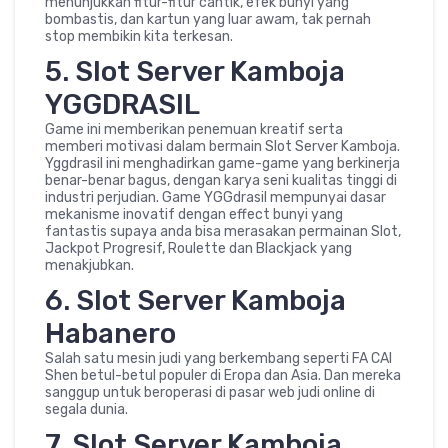
menunjukkan fitur-fitur cantik, efek bunyi yang
bombastis, dan kartun yang luar awam, tak pernah
stop membikin kita terkesan.
5. Slot Server Kamboja
YGGDRASIL
Game ini memberikan penemuan kreatif serta
memberi motivasi dalam bermain Slot Server Kamboja.
Yggdrasil ini menghadirkan game-game yang berkinerja
benar-benar bagus, dengan karya seni kualitas tinggi di
industri perjudian. Game YGGdrasil mempunyai dasar
mekanisme inovatif dengan effect bunyi yang
fantastis supaya anda bisa merasakan permainan Slot,
Jackpot Progresif, Roulette dan Blackjack yang
menakjubkan.
6. Slot Server Kamboja
Habanero
Salah satu mesin judi yang berkembang seperti FA CAI
Shen betul-betul populer di Eropa dan Asia. Dan mereka
sanggup untuk beroperasi di pasar web judi online di
segala dunia.
7. Slot Server Kamboja