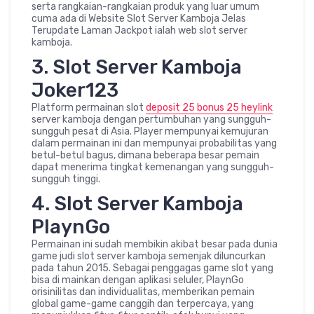
serta rangkaian-rangkaian produk yang luar umum
cuma ada di Website Slot Server Kamboja Jelas
Terupdate Laman Jackpot ialah web slot server
kamboja.
3. Slot Server Kamboja
Joker123
Platform permainan slot
deposit 25 bonus 25 heylink
server kamboja dengan pertumbuhan yang sungguh-
sungguh pesat di Asia. Player mempunyai kemujuran
dalam permainan ini dan mempunyai probabilitas yang
betul-betul bagus, dimana beberapa besar pemain
dapat menerima tingkat kemenangan yang sungguh-
sungguh tinggi.
4. Slot Server Kamboja
PlaynGo
Permainan ini sudah membikin akibat besar pada dunia
game judi slot server kamboja semenjak diluncurkan
pada tahun 2015. Sebagai penggagas game slot yang
bisa di mainkan dengan aplikasi seluler, PlaynGo
orisinilitas dan individualitas, memberikan pemain
global game-game canggih dan terpercaya, yang