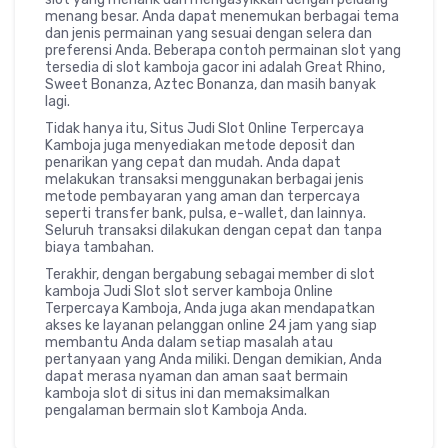
menang besar. Anda dapat menemukan berbagai tema
dan jenis permainan yang sesuai dengan selera dan
preferensi Anda. Beberapa contoh permainan slot yang
tersedia di slot kamboja gacor ini adalah Great Rhino,
Sweet Bonanza, Aztec Bonanza, dan masih banyak
lagi.
Tidak hanya itu, Situs Judi Slot Online Terpercaya
Kamboja juga menyediakan metode deposit dan
penarikan yang cepat dan mudah. Anda dapat
melakukan transaksi menggunakan berbagai jenis
metode pembayaran yang aman dan terpercaya
seperti transfer bank, pulsa, e-wallet, dan lainnya.
Seluruh transaksi dilakukan dengan cepat dan tanpa
biaya tambahan.
Terakhir, dengan bergabung sebagai member di slot
kamboja Judi Slot slot server kamboja Online
Terpercaya Kamboja, Anda juga akan mendapatkan
akses ke layanan pelanggan online 24 jam yang siap
membantu Anda dalam setiap masalah atau
pertanyaan yang Anda miliki. Dengan demikian, Anda
dapat merasa nyaman dan aman saat bermain
kamboja slot di situs ini dan memaksimalkan
pengalaman bermain slot Kamboja Anda.