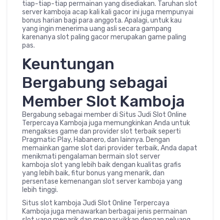
tiap-tiap-tiap permainan yang disediakan. Taruhan slot
server kamboja acap kali kali gacor ini juga mempunyai
bonus harian bagi para anggota. Apalagi, untuk kau
yang ingin menerima uang asli secara gampang
karenanya slot paling gacor merupakan game paling
pas.
Keuntungan
Bergabung sebagai
Member Slot Kamboja
Bergabung sebagai member di Situs Judi Slot Online
Terpercaya Kamboja juga memungkinkan Anda untuk
mengakses game dan provider slot terbaik seperti
Pragmatic Play, Habanero, dan lainnya. Dengan
memainkan game slot dari provider terbaik, Anda dapat
menikmati pengalaman bermain slot server
kamboja slot yang lebih baik dengan kualitas grafis
yang lebih baik, fitur bonus yang menarik, dan
persentase kemenangan slot server kamboja yang
lebih tinggi.
Situs slot kamboja Judi Slot Online Terpercaya
Kamboja juga menawarkan berbagai jenis permainan
slot yang menarik dan mengasyikkan dengan peluang