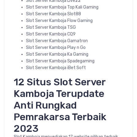
Slot Server Kamboja Live22
Slot Server Kamboja Top Kali Gaming
Slot Server Kamboja Slot88
Slot Server Kamboja Flow Gaming
Slot Server Kamboja TSG
Slot Server Kamboja CQ9
Slot Server Kamboja Gamatron
Slot Server Kamboja Play n Go
Slot Server Kamboja Ka Gaming
Slot Server Kamboja Spadegaming
Slot Server Kamboja iBet Soft
12 Situs Slot Server
Kamboja Terupdate
Anti Rungkad
Pemrakarsa Terbaik
2023
Slot Kamboja menyediakan 17 website pilihan terbaik