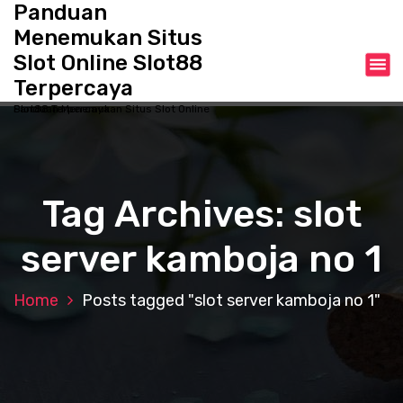
Panduan
S
k
Menemukan Situs
i
Slot Online Slot88
p
Terpercaya
t
o
Panduan Menemukan Situs Slot Online Slot88 Terpercaya
c
o
n
t
Tag Archives: slot
e
n
server kamboja no 1
t
Home
Posts tagged "slot server kamboja no 1"