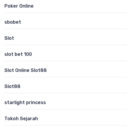
Poker Online
sbobet
Slot
slot bet 100
Slot Online Slot88
Slot88
starlight princess
Tokoh Sejarah