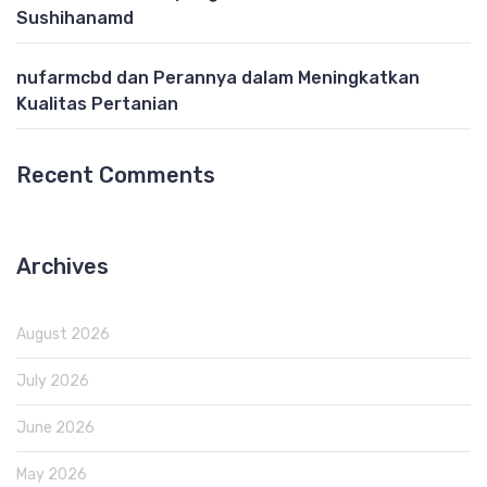
Sushihanamd
nufarmcbd dan Perannya dalam Meningkatkan
Kualitas Pertanian
Recent Comments
Archives
August 2026
July 2026
June 2026
May 2026