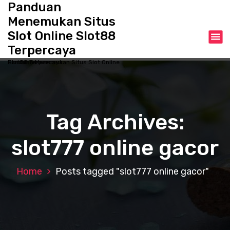
Panduan
S
k
Menemukan Situs
i
Slot Online Slot88
p
Terpercaya
t
o
Panduan Menemukan Situs Slot Online Slot88 Terpercaya
c
o
n
t
Tag Archives:
e
n
slot777 online gacor
t
Home
Posts tagged "slot777 online gacor"