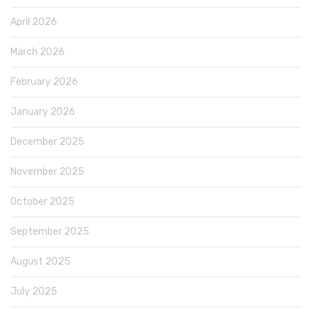
April 2026
March 2026
February 2026
January 2026
December 2025
November 2025
October 2025
September 2025
August 2025
July 2025