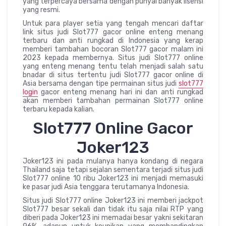
yang terpercaya bersama dengan punyai banyak lisensi
yang resmi.
Untuk para player setia yang tengah mencari daftar
link situs judi Slot777 gacor online enteng menang
terbaru dan anti rungkad di Indonesia yang kerap
memberi tambahan bocoran Slot777 gacor malam ini
2023 kepada membernya. Situs judi Slot777 online
yang enteng menang tentu telah menjadi salah satu
bnadar di situs tertentu judi Slot777 gacor online di
Asia bersama dengan tipe permainan situs judi
slot777
login
gacor enteng menang hari ini dan anti rungkad
akan memberi tambahan permainan Slot777 online
terbaru kepada kalian.
Slot777 Online Gacor
Joker123
Joker123 ini pada mulanya hanya kondang di negara
Thailand saja tetapi sejalan sementara terjadi situs judi
Slot777 online 10 ribu Joker123 ini menjadi memasuki
ke pasar judi Asia tenggara terutamanya Indonesia.
Situs judi Slot777 online Joker123 ini memberi jackpot
Slot777 besar sekali dan tidak itu saja nilai RTP yang
diberi pada Joker123 ini memadai besar yakni sekitaran