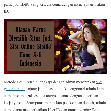
game judi slot88 yang tersedia cuma dengan menerapkan 1 akun
ID.
Metode slot88 telah dilengkapi dengan admin menerapkan
Slot
gacor hari ini
jenjang jalan masuk untuk mengontrol admin kami
cuma bisa mengakses data anggota pantas dengan keperluan
kerjanya saja. Seumpama merupakan pelaksanaan deposit, admin
cuma dapat memperhatikan User ID dan nama rekening Bank