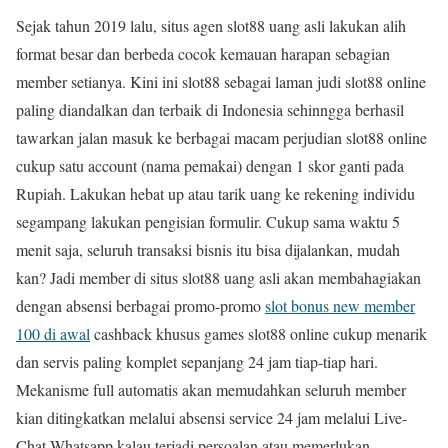
Sejak tahun 2019 lalu, situs agen slot88 uang asli lakukan alih
format besar dan berbeda cocok kemauan harapan sebagian
member setianya. Kini ini slot88 sebagai laman judi slot88 online
paling diandalkan dan terbaik di Indonesia sehinngga berhasil
tawarkan jalan masuk ke berbagai macam perjudian slot88 online
cukup satu account (nama pemakai) dengan 1 skor ganti pada
Rupiah. Lakukan hebat up atau tarik uang ke rekening individu
segampang lakukan pengisian formulir. Cukup sama waktu 5
menit saja, seluruh transaksi bisnis itu bisa dijalankan, mudah
kan? Jadi member di situs slot88 uang asli akan membahagiakan
dengan absensi berbagai promo-promo
slot bonus new member
100 di awal
cashback khusus games slot88 online cukup menarik
dan servis paling komplet sepanjang 24 jam tiap-tiap hari.
Mekanisme full automatis akan memudahkan seluruh member
kian ditingkatkan melalui absensi service 24 jam melalui Live-
Chat Whatsapp kalau terjadi persoalan atau memerlukan