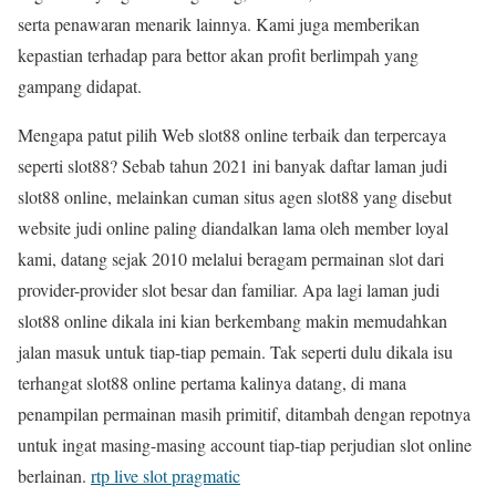
serta penawaran menarik lainnya. Kami juga memberikan
kepastian terhadap para bettor akan profit berlimpah yang
gampang didapat.
Mengapa patut pilih Web slot88 online terbaik dan terpercaya
seperti slot88? Sebab tahun 2021 ini banyak daftar laman judi
slot88 online, melainkan cuman situs agen slot88 yang disebut
website judi online paling diandalkan lama oleh member loyal
kami, datang sejak 2010 melalui beragam permainan slot dari
provider-provider slot besar dan familiar. Apa lagi laman judi
slot88 online dikala ini kian berkembang makin memudahkan
jalan masuk untuk tiap-tiap pemain. Tak seperti dulu dikala isu
terhangat slot88 online pertama kalinya datang, di mana
penampilan permainan masih primitif, ditambah dengan repotnya
untuk ingat masing-masing account tiap-tiap perjudian slot online
berlainan.
rtp live slot pragmatic