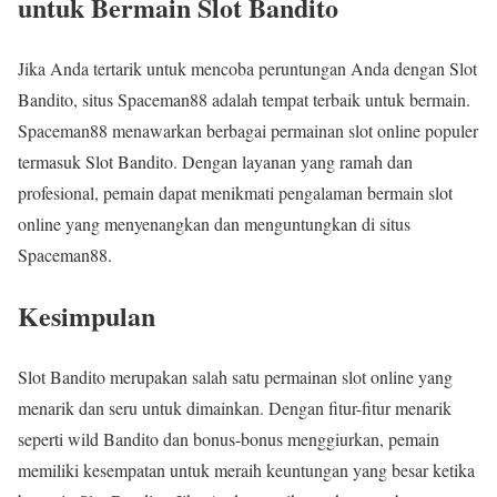
untuk Bermain Slot Bandito
Jika Anda tertarik untuk mencoba peruntungan Anda dengan Slot
Bandito, situs Spaceman88 adalah tempat terbaik untuk bermain.
Spaceman88 menawarkan berbagai permainan slot online populer
termasuk Slot Bandito. Dengan layanan yang ramah dan
profesional, pemain dapat menikmati pengalaman bermain slot
online yang menyenangkan dan menguntungkan di situs
Spaceman88.
Kesimpulan
Slot Bandito merupakan salah satu permainan slot online yang
menarik dan seru untuk dimainkan. Dengan fitur-fitur menarik
seperti wild Bandito dan bonus-bonus menggiurkan, pemain
memiliki kesempatan untuk meraih keuntungan yang besar ketika