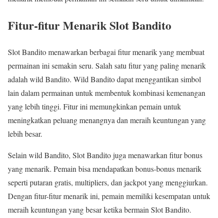
Fitur-fitur Menarik Slot Bandito
Slot Bandito menawarkan berbagai fitur menarik yang membuat
permainan ini semakin seru. Salah satu fitur yang paling menarik
adalah wild Bandito. Wild Bandito dapat menggantikan simbol
lain dalam permainan untuk membentuk kombinasi kemenangan
yang lebih tinggi. Fitur ini memungkinkan pemain untuk
meningkatkan peluang menangnya dan meraih keuntungan yang
lebih besar.
Selain wild Bandito, Slot Bandito juga menawarkan fitur bonus
yang menarik. Pemain bisa mendapatkan bonus-bonus menarik
seperti putaran gratis, multipliers, dan jackpot yang menggiurkan.
Dengan fitur-fitur menarik ini, pemain memiliki kesempatan untuk
meraih keuntungan yang besar ketika bermain Slot Bandito.