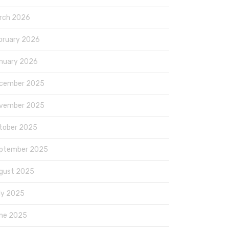
rch 2026
bruary 2026
nuary 2026
cember 2025
vember 2025
tober 2025
ptember 2025
gust 2025
ly 2025
ne 2025