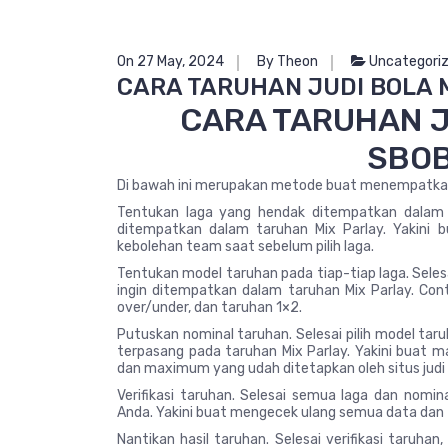
On 27 May, 2024
By Theon
Uncategori
CARA TARUHAN JUDI BOLA 
CARA TARUHAN J
SBOB
Di bawah ini merupakan metode buat menempatkan t
Tentukan laga yang hendak ditempatkan dalam t
ditempatkan dalam taruhan Mix Parlay. Yakini 
kebolehan team saat sebelum pilih laga.
Tentukan model taruhan pada tiap-tiap laga. Selesa
ingin ditempatkan dalam taruhan Mix Parlay. Con
over/under, dan taruhan 1×2.
Putuskan nominal taruhan. Selesai pilih model tar
terpasang pada taruhan Mix Parlay. Yakini buat 
dan maximum yang udah ditetapkan oleh situs judi
Verifikasi taruhan. Selesai semua laga dan nomin
Anda. Yakini buat mengecek ulang semua data dan 
Nantikan hasil taruhan. Selesai verifikasi taruhan