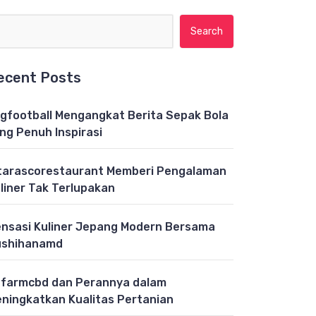
Search for:
ecent Posts
gfootball Mengangkat Berita Sepak Bola
ng Penuh Inspirasi
tarascorestaurant Memberi Pengalaman
liner Tak Terlupakan
nsasi Kuliner Jepang Modern Bersama
ushihanamd
farmcbd dan Perannya dalam
ningkatkan Kualitas Pertanian