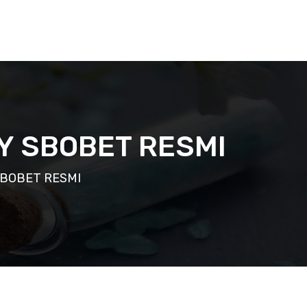
Y SBOBET RESMI
SBOBET RESMI