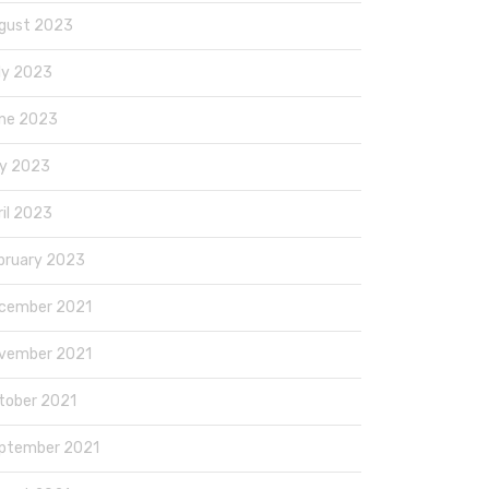
gust 2023
ly 2023
ne 2023
y 2023
ril 2023
bruary 2023
cember 2021
vember 2021
tober 2021
ptember 2021