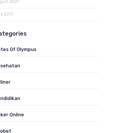
gust 2021
il 2017
ategories
tes Of Olympus
esehatan
liner
ndidikan
ker Online
obet