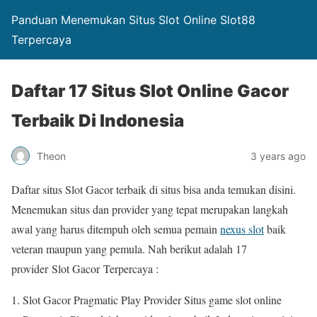
Panduan Menemukan Situs Slot Online Slot88
Terpercaya
Daftar 17 Situs Slot Online Gacor
Terbaik Di Indonesia
Theon
3 years ago
Daftar situs Slot Gacor terbaik di situs bisa anda temukan disini.
Menemukan situs dan provider yang tepat merupakan langkah
awal yang harus ditempuh oleh semua pemain
nexus slot
baik
veteran maupun yang pemula. Nah berikut adalah 17
provider Slot Gacor Terpercaya :
Slot Gacor Pragmatic Play Provider Situs game slot online