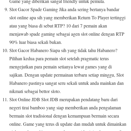
Game yang diberikan sangat friendly untuk pemula.
Slot Gacor Spade Gaming Jika anda sering bertanya bandar
slot online apa sih yang memberikan Return To Player tertinggi
atau yang biasa di sebut RTP? 10 dari 7 pemain akan
menjawab spade gaming sebagai agen slot online dengan RTP
90% luar biasa sekali bukan.
Slot Gacor Habanero Siapa sih yang tidak tahu Habanero?
Pilihan kedua para pemain slot setelah pragmatic terus
mengejutkan para pemain setianya lewat games yang di
sajikan. Dengan update permainan terbaru setiap minggu, Slot
Habanero pastinya sangat seru sekali untuk anda mainkan dan
nikmati sebagai bettor sloto.
Slot Online JDB Slot JDB merupakan pendatang baru dari
negeri tirai bamboo yang siap memberikan anda pengalaman
bermain slot tradisional dengan kemampuan bermain secara
online. Game yang terus di update dan mudah untuk dimainkan