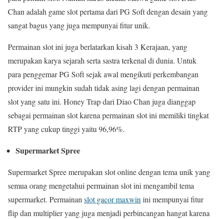
Chan adalah game slot pertama dari PG Soft dengan desain yang
sangat bagus yang juga mempunyai fitur unik.
Permainan slot ini juga berlatarkan kisah 3 Kerajaan, yang
merupakan karya sejarah serta sastra terkenal di dunia. Untuk
para penggemar PG Soft sejak awal mengikuti perkembangan
provider ini mungkin sudah tidak asing lagi dengan permainan
slot yang satu ini. Honey Trap dari Diao Chan juga dianggap
sebagai permainan slot karena permainan slot ini memiliki tingkat
RTP yang cukup tinggi yaitu 96,96%.
Supermarket Spree
Supermarket Spree merupakan slot online dengan tema unik yang
semua orang mengetahui permainan slot ini mengambil tema
supermarket. Permainan
slot gacor maxwin
ini mempunyai fitur
flip dan multiplier yang juga menjadi perbincangan hangat karena