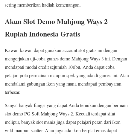
sering memberikan hadiah kemenangan.
Akun Slot Demo Mahjong Ways 2
Rupiah Indonesia Gratis
Kawan-kawan dapat gunakan account slot gratis ini dengan
mengerjakan uji-coba games demo Mahjong Ways 3 ini. Dengan
mendapati modal credit sejumlah 10ribu, Anda dapat coba
pelajari pola permainan maupun spek yang ada di games ini. Atau
mendalami gabungan ikon yang mana mendapati pembayaran
terbesar.
Sangat banyak fungsi yang dapat Anda temukan dengan bermain
slot demo PG Soft Mahjong Ways 2. Kecuali terdapat sifat
melipur, banyak slot mania juga dapat pelajari peran dari ikon
wild maupun scatter. Atau juga ada ikon berplat emas dapat