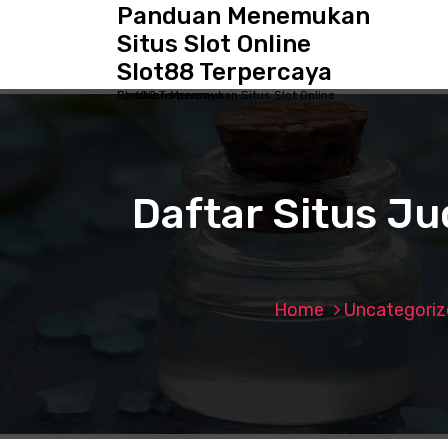
S
Panduan Menemukan
k
Situs Slot Online
i
Slot88 Terpercaya
p
Panduan Menemukan Situs Slot Online Slot88 Terpercaya
t
o
c
o
n
Daftar Situs J
t
e
n
t
Home
Uncategoriz