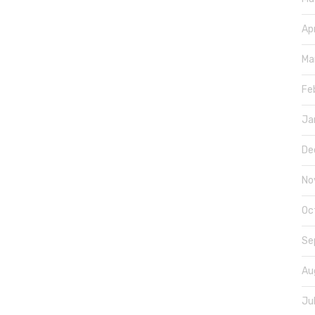
Ap
Ma
Fe
Ja
De
No
Oc
Se
Au
Ju