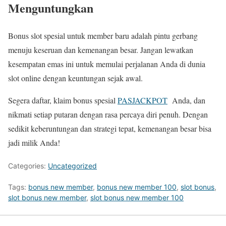
Menguntungkan
Bonus slot spesial untuk member baru adalah pintu gerbang
menuju keseruan dan kemenangan besar. Jangan lewatkan
kesempatan emas ini untuk memulai perjalanan Anda di dunia
slot online dengan keuntungan sejak awal.
Segera daftar, klaim bonus spesial
PASJACKPOT
Anda, dan
nikmati setiap putaran dengan rasa percaya diri penuh. Dengan
sedikit keberuntungan dan strategi tepat, kemenangan besar bisa
jadi milik Anda!
Categories:
Uncategorized
Tags:
bonus new member
,
bonus new member 100
,
slot bonus
,
slot bonus new member
,
slot bonus new member 100