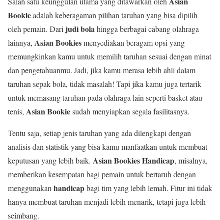
Asian
Salah satu keunggulan utama yang ditawarkan oleh
Bookie
adalah keberagaman pilihan taruhan yang bisa dipilih
judi bola
oleh pemain. Dari
hingga berbagai cabang olahraga
Asian Bookies
lainnya,
menyediakan beragam opsi yang
memungkinkan kamu untuk memilih taruhan sesuai dengan minat
dan pengetahuanmu. Jadi, jika kamu merasa lebih ahli dalam
taruhan sepak bola, tidak masalah! Tapi jika kamu juga tertarik
untuk memasang taruhan pada olahraga lain seperti basket atau
Asian Bookie
tenis,
sudah menyiapkan segala fasilitasnya.
Tentu saja, setiap jenis taruhan yang ada dilengkapi dengan
analisis dan statistik yang bisa kamu manfaatkan untuk membuat
Asian Bookies Handicap
keputusan yang lebih baik.
, misalnya,
memberikan kesempatan bagi pemain untuk bertaruh dengan
handicap
menggunakan
bagi tim yang lebih lemah. Fitur ini tidak
hanya membuat taruhan menjadi lebih menarik, tetapi juga lebih
seimbang.