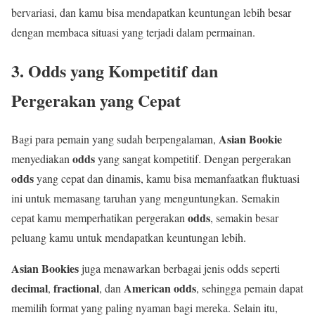
bervariasi, dan kamu bisa mendapatkan keuntungan lebih besar
dengan membaca situasi yang terjadi dalam permainan.
3. Odds yang Kompetitif dan
Pergerakan yang Cepat
Asian Bookie
Bagi para pemain yang sudah berpengalaman,
odds
menyediakan
yang sangat kompetitif. Dengan pergerakan
odds
yang cepat dan dinamis, kamu bisa memanfaatkan fluktuasi
ini untuk memasang taruhan yang menguntungkan. Semakin
odds
cepat kamu memperhatikan pergerakan
, semakin besar
peluang kamu untuk mendapatkan keuntungan lebih.
Asian Bookies
juga menawarkan berbagai jenis odds seperti
decimal
fractional
American odds
,
, dan
, sehingga pemain dapat
memilih format yang paling nyaman bagi mereka. Selain itu,