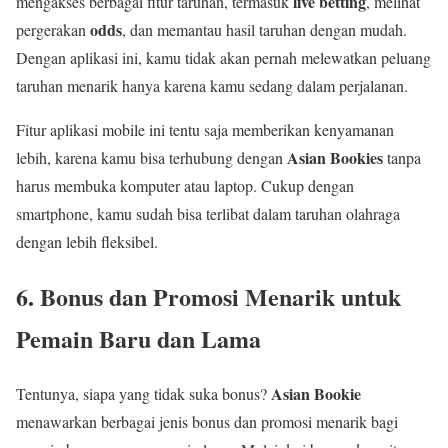
live betting
mengakses berbagai fitur taruhan, termasuk
, melihat
odds
pergerakan
, dan memantau hasil taruhan dengan mudah.
Dengan aplikasi ini, kamu tidak akan pernah melewatkan peluang
taruhan menarik hanya karena kamu sedang dalam perjalanan.
Fitur aplikasi mobile ini tentu saja memberikan kenyamanan
Asian Bookies
lebih, karena kamu bisa terhubung dengan
tanpa
harus membuka komputer atau laptop. Cukup dengan
smartphone, kamu sudah bisa terlibat dalam taruhan olahraga
dengan lebih fleksibel.
6. Bonus dan Promosi Menarik untuk
Pemain Baru dan Lama
Asian Bookie
Tentunya, siapa yang tidak suka bonus?
menawarkan berbagai jenis bonus dan promosi menarik bagi