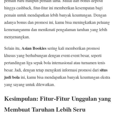
pemain baru maupun pemain lama. Mulai dari bonus deposit
hingga cashback, fitur-fitur ini memberikan kesempatan bagi
pemain untuk mendapatkan lebih banyak keuntungan. Dengan
adanya bonus dan promosi ini, kamu bisa meningkatkan peluang
kemenanganmu dan menikmati pengalaman taruhan yang lebih
menyenangkan.
Asian Bookies
Selain itu,
sering kali memberikan promosi
khusus yang berhubungan dengan event-event besar, seperti
pertandingan liga sepak bola internasional atau turnamen tenis
situs
besar. Jadi, dengan tetap mengikuti informasi promosi dari
judi bola
ini, kamu bisa mendapatkan banyak keuntungan ekstra
yang sayang untuk dilewatkan.
Kesimpulan: Fitur-Fitur Unggulan yang
Membuat Taruhan Lebih Seru