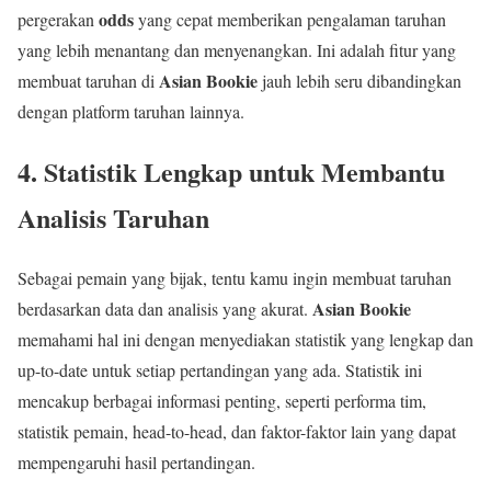
odds
pergerakan
yang cepat memberikan pengalaman taruhan
yang lebih menantang dan menyenangkan. Ini adalah fitur yang
Asian Bookie
membuat taruhan di
jauh lebih seru dibandingkan
dengan platform taruhan lainnya.
4. Statistik Lengkap untuk Membantu
Analisis Taruhan
Sebagai pemain yang bijak, tentu kamu ingin membuat taruhan
Asian Bookie
berdasarkan data dan analisis yang akurat.
memahami hal ini dengan menyediakan statistik yang lengkap dan
up-to-date untuk setiap pertandingan yang ada. Statistik ini
mencakup berbagai informasi penting, seperti performa tim,
statistik pemain, head-to-head, dan faktor-faktor lain yang dapat
mempengaruhi hasil pertandingan.