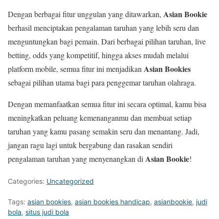
Asian Bookie
Dengan berbagai fitur unggulan yang ditawarkan,
berhasil menciptakan pengalaman taruhan yang lebih seru dan
menguntungkan bagi pemain. Dari berbagai pilihan taruhan, live
betting, odds yang kompetitif, hingga akses mudah melalui
Asian Bookies
platform mobile, semua fitur ini menjadikan
sebagai pilihan utama bagi para penggemar taruhan olahraga.
Dengan memanfaatkan semua fitur ini secara optimal, kamu bisa
meningkatkan peluang kemenanganmu dan membuat setiap
taruhan yang kamu pasang semakin seru dan menantang. Jadi,
jangan ragu lagi untuk bergabung dan rasakan sendiri
Asian Bookie
pengalaman taruhan yang menyenangkan di
!
Categories:
Uncategorized
Tags:
asian bookies
,
asian bookies handicap
,
asianbookie
,
judi
bola
,
situs judi bola