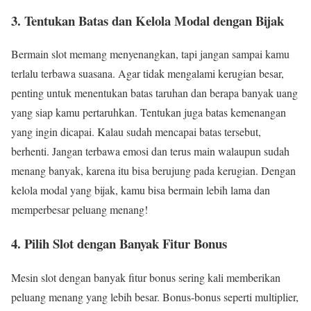
3. Tentukan Batas dan Kelola Modal dengan Bijak
Bermain slot memang menyenangkan, tapi jangan sampai kamu
terlalu terbawa suasana. Agar tidak mengalami kerugian besar,
penting untuk menentukan batas taruhan dan berapa banyak uang
yang siap kamu pertaruhkan. Tentukan juga batas kemenangan
yang ingin dicapai. Kalau sudah mencapai batas tersebut,
berhenti. Jangan terbawa emosi dan terus main walaupun sudah
menang banyak, karena itu bisa berujung pada kerugian. Dengan
kelola modal yang bijak, kamu bisa bermain lebih lama dan
memperbesar peluang menang!
4. Pilih Slot dengan Banyak Fitur Bonus
Mesin slot dengan banyak fitur bonus sering kali memberikan
peluang menang yang lebih besar. Bonus-bonus seperti multiplier,