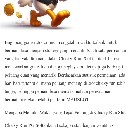
Bagi penggemar slot online, mengetahui waktu terbaik untuk
bermain bisa menjadi strategi yang menarik. Salah satu permainan
yang banyak diminati adalah Chicky Run. Slot ini tidak hanya
menawarkan grafis lucu dan gameplay seru, tetapi juga berbagai
peluang cuan yang menarik. Berdasarkan statistik permainan, ada
hari-hari tertentu di mana peluang menang di slot chicky run lebih
tinggi, sehingga pemain bisa memaksimalkan pengalaman
bermain mereka melalui platform MAUSLOT.
Mengapa Memilih Waktu yang Tepat Penting di Chicky Run Slot
Chicky Run PG Soft dikenal sebagai slot dengan volatilitas