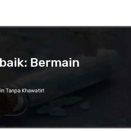
baik: Bermain
in Tanpa Khawatir!