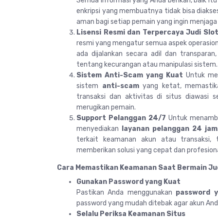
Semua informasi yang Anda berikan, baik itu
enkripsi yang membuatnya tidak bisa diakses
aman bagi setiap pemain yang ingin menjaga 
Lisensi Resmi dan Terpercaya
Judi Slo
resmi yang mengatur semua aspek operasiona
ada dijalankan secara adil dan transpara
tentang kecurangan atau manipulasi sistem.
Sistem Anti-Scam yang Kuat
Untuk men
sistem
anti-scam
yang ketat, memastika
transaksi dan aktivitas di situs diawasi
merugikan pemain.
Support Pelanggan 24/7
Untuk menamb
menyediakan
layanan pelanggan 24 jam
terkait keamanan akun atau transaksi,
memberikan solusi yang cepat dan profesiona
Cara Memastikan Keamanan Saat Bermain Jud
Gunakan Password yang Kuat
Pastikan Anda menggunakan
password y
password yang mudah ditebak agar akun Anda
Selalu Periksa Keamanan Situs