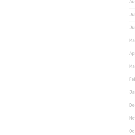
Au
Ju
Ju
Ma
Ap
Ma
Fe
Ja
De
No
Oc