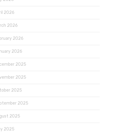
ril 2026
rch 2026
bruary 2026
nuary 2026
cember 2025
vember 2025
tober 2025
ptember 2025
gust 2025
ly 2025