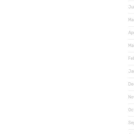
Ju
Ma
Ap
Ma
Fe
Ja
De
No
Oc
Se