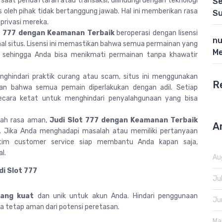
 saat pendaftaran atau transaksi, dilindungi dengan teknologi
Se
 oleh pihak tidak bertanggung jawab. Hal ini memberikan rasa
S
privasi mereka.
t 777 dengan Keamanan Terbaik
beroperasi dengan lisensi
nu
l situs. Lisensi ini memastikan bahwa semua permainan yang
Me
n, sehingga Anda bisa menikmati permainan tanpa khawatir
ghindari praktik curang atau scam, situs ini menggunakan
R
n bahwa semua pemain diperlakukan dengan adil. Setiap
 secara ketat untuk menghindari penyalahgunaan yang bisa
ah rasa aman,
Judi Slot 777 dengan Keamanan Terbaik
A
. Jika Anda menghadapi masalah atau memiliki pertanyaan
 tim customer service siap membantu Anda kapan saja,
l.
Au
i Slot 777
Ju
ang kuat
dan unik untuk akun Anda. Hindari penggunaan
Ju
 tetap aman dari potensi peretasan.
Ma