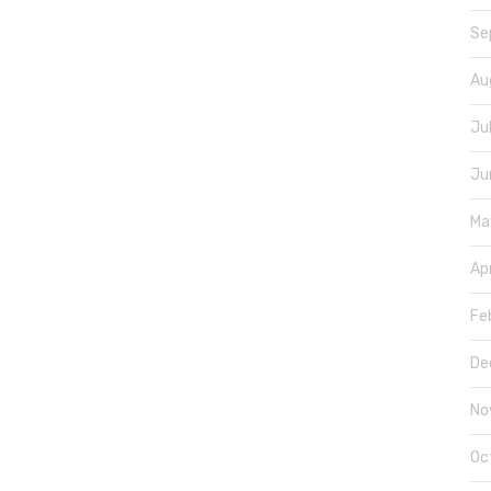
Se
Au
Ju
Ju
Ma
Ap
Fe
De
No
Oc