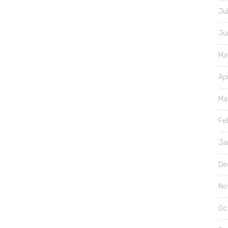
Ju
Ju
Ma
Ap
Ma
Fe
Ja
De
No
Oc