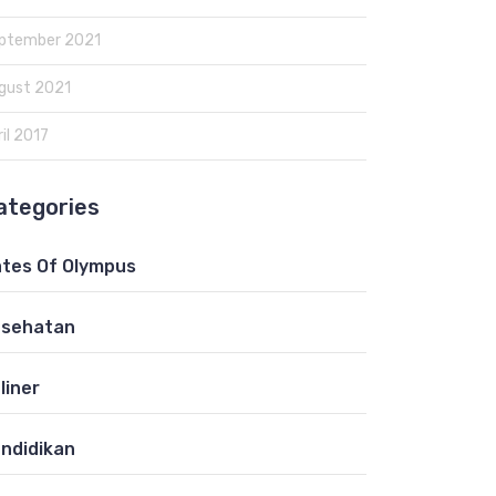
ptember 2021
gust 2021
il 2017
ategories
tes Of Olympus
esehatan
liner
ndidikan