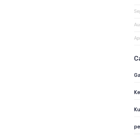
Se
Au
Apr
C
Ga
K
Ku
pe