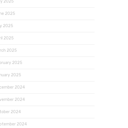
ly 2025
ne 2025
y 2025
ril 2025
rch 2025
bruary 2025
nuary 2025
cember 2024
vember 2024
tober 2024
ptember 2024