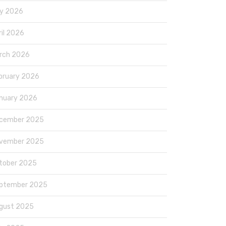
y 2026
ril 2026
rch 2026
bruary 2026
nuary 2026
cember 2025
vember 2025
tober 2025
ptember 2025
gust 2025