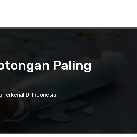
Potongan Paling
g Terkenal Di Indonesia