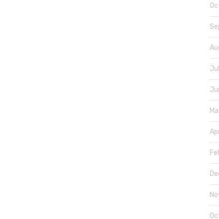
Oc
Se
Au
Ju
Ju
Ma
Ap
Fe
De
No
Oc