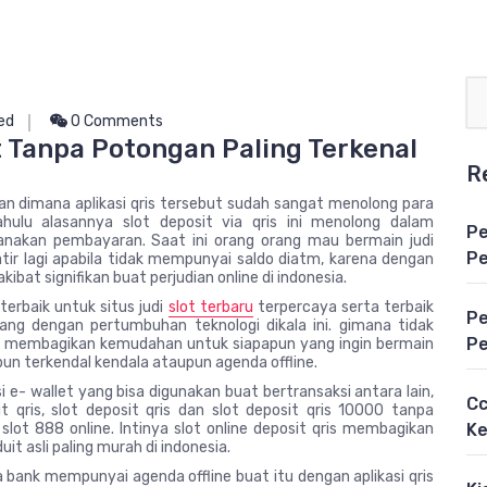
ed
0 Comments
it Tanpa Potongan Paling Terkenal
R
gan dimana aplikasi qris tersebut sudah sangat menolong para
dahulu alasannya slot deposit via qris ini menolong dalam
Pe
nakan pembayaran. Saat ini orang orang mau bermain judi
Pe
atir lagi apabila tidak mempunyai saldo diatm, karena dengan
ibat signifikan buat perjudian online di indonesia.
 terbaik untuk situs judi
slot terbaru
terpercaya serta terbaik
Pe
jang dengan pertumbuhan teknologi dikala ini. gimana tidak
Pe
dah membagikan kemudahan untuk siapapun yang ingin bermain
pun terkendal kendala ataupun agenda offline.
i e- wallet yang bisa digunakan buat bertransaksi antara lain,
Cc
it qris, slot deposit qris dan slot deposit qris 10000 tanpa
ot 888 online. Intinya slot online deposit qris membagikan
Ke
t asli paling murah di indonesia.
na bank mempunyai agenda offline buat itu dengan aplikasi qris