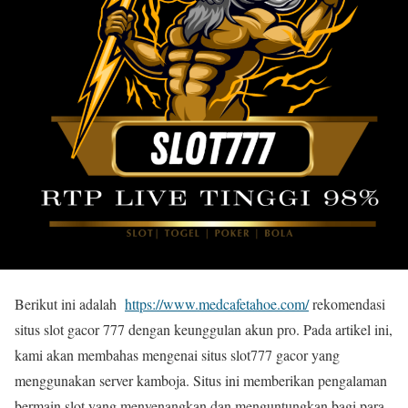
Berikut ini adalah
https://www.medcafetahoe.com/
rekomendasi
situs slot gacor 777 dengan keunggulan akun pro. Pada artikel ini,
kami akan membahas mengenai situs slot777 gacor yang
menggunakan server kamboja. Situs ini memberikan pengalaman
bermain slot yang menyenangkan dan menguntungkan bagi para