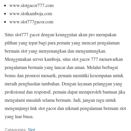
www.slotgacor777.com
www.slotkamboja.com
www.slot777gacor.com
Situs slot777 gacor dengan keunggulan akun pro merupakan
pilihan yang tepat bagi para pemain yang mencari pengalaman
bermain slot yang menyenangkan dan menguntungkan.
Menggunakan server kamboja, situs slot gacor 777 menawarkan
pengalaman bermain yang lancar dan aman. Melalui berbagai
bonus dan promosi menarik, pemain memiliki kesempatan untuk
meraih penghasilan tambahan. Dengan layanan pelanggan yang
profesional dan responsif, pemain dapat memperoleh bantuan jika
mengalami masalah selama bermain. Jadi, jangan ragu untuk
mengunjungi link slot gacor dan nikmati pengalaman bermain slot
yang luar biasa.
Categories:
Slot