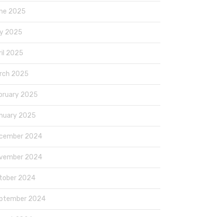
ne 2025
y 2025
ril 2025
rch 2025
bruary 2025
nuary 2025
cember 2024
vember 2024
tober 2024
ptember 2024