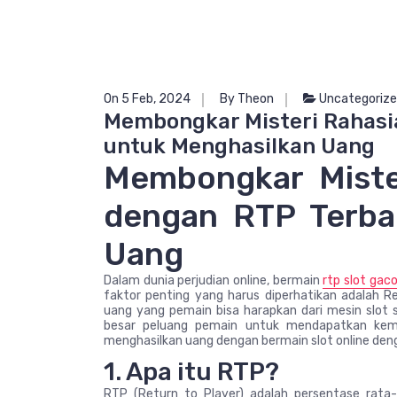
On 5 Feb, 2024
By Theon
Uncategoriz
Membongkar Misteri Rahasia
untuk Menghasilkan Uang
Membongkar Mister
dengan RTP Terba
Uang
Dalam dunia perjudian online, bermain
rtp slot gacor
faktor penting yang harus diperhatikan adalah R
uang yang pemain bisa harapkan dari mesin slot 
besar peluang pemain untuk mendapatkan keme
menghasilkan uang dengan bermain slot online den
1. Apa itu RTP?
RTP (Return to Player) adalah persentase rata-