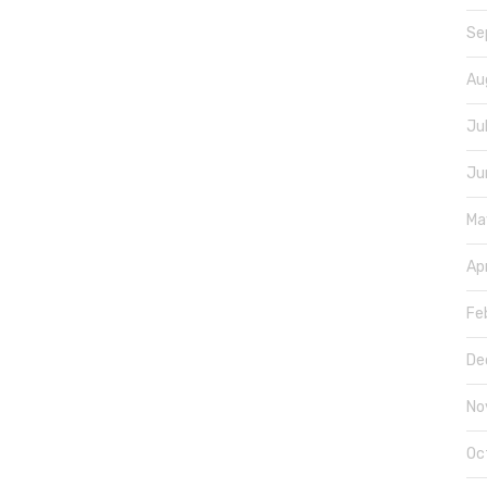
Se
Au
Ju
Ju
Ma
Ap
Fe
De
No
Oc