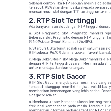
Sebagai contoh, jika RTP sebuah mesin slot adala
tersebut, 95% akan dikembalikan kepada pemain da
mencari mesin slot dengan RTP tertinggi untuk m
2. RTP Slot Tertinggi
Ada banyak mesin slot dengan RTP tinggi di dunia pe
a. Slot Pragmatic: Slot Pragmatic memiliki r
Beberapa slot Pragmatic dengan RTP tinggi antar
(96,01%), dan Sweet Bonanza (96,48%).
b. Starburst: Starburst adalah salah satu mesin sl
RTP sebesar 96,10% dan merupakan favorit banyak 
c. Mega Joker: Mesin slot Mega Joker memiliki RT
dengan RTP tertinggi di pasaran. Mesin ini adala
untuk mendapatkan kemenangan.
3. RTP Slot Gacor
RTP Slot Gacor merujuk pada mesin slot yang 
tersebut dianggap memiliki tingkat volatilita
memberikan kemenangan yang lebih sering. Be
slot gacor adalah:
a. Membaca ulasan: Membaca ulasan tentang mesi
frekuensi kemenangan pada mesin tersebut. Ula
memberikan informasi berharga tentang RTP dan 