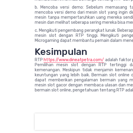
b. Mencoba versi demo: Sebelum memasang ta
mencoba versi demo dari mesin slot yang ingin
mesin tanpa mempertaruhkan uang mereka sendi
mesin dan melihat seberapa sering mereka bisa 
c. Mengikuti pengembang perangkat lunak: Bebera
mesin slot dengan RTP tinggi. Mengikuti peng
Microgaming dapat membantu pemain dalam menem
Kesimpulan
RTP
https://www.dineatpetra.com/
adalah faktor 
Pemilihan mesin slot dengan RTP tertinggi 
kemenangan. Meskipun tidak menjamin kemena
keuntungan yang lebih baik. Bermain slot online 
dapat memberikan pengalaman bermain yang me
mesin slot gacor dengan membaca ulasan dan menc
bermain slot online, pengetahuan tentang RTP ada