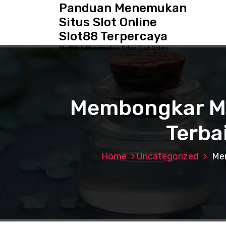
S
Panduan Menemukan
k
Situs Slot Online
i
Slot88 Terpercaya
p
Panduan Menemukan Situs Slot Online Slot88 Terpercaya
t
o
c
o
n
Membongkar Mis
t
e
Terba
n
t
Home
Uncategorized
Mem