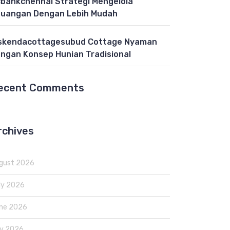
bankchennai Strategi Mengelola
uangan Dengan Lebih Mudah
skendacottagesubud Cottage Nyaman
ngan Konsep Hunian Tradisional
ecent Comments
rchives
gust 2026
ly 2026
ne 2026
y 2026