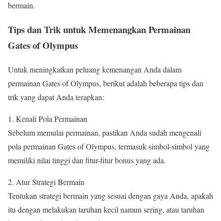
bermain.
Tips dan Trik untuk Memenangkan Permainan
Gates of Olympus
Untuk meningkatkan peluang kemenangan Anda dalam
permainan Gates of Olympus, berikut adalah beberapa tips dan
trik yang dapat Anda terapkan:
1. Kenali Pola Permainan
Sebelum memulai permainan, pastikan Anda sudah mengenali
pola permainan Gates of Olympus, termasuk simbol-simbol yang
memiliki nilai tinggi dan fitur-fitur bonus yang ada.
2. Atur Strategi Bermain
Tentukan strategi bermain yang sesuai dengan gaya Anda, apakah
itu dengan melakukan taruhan kecil namun sering, atau taruhan