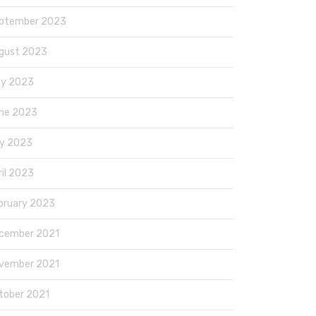
ptember 2023
gust 2023
ly 2023
ne 2023
y 2023
ril 2023
bruary 2023
cember 2021
vember 2021
tober 2021