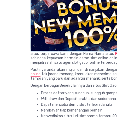
situs terpercaya kami dengan Nama Nama situs
sehingga kepuasan bermain game slot online onlin
menjadi salah satu agen slot gacor online terperca
Pastinya anda akan mujur dan dimanjakan dengan
online
tak jarang menang, kamu akan menerima semu
tampilan yang baru dan ada fitur menarik, serta bon
Dengan berbagai Benefit lainnya dari situs Slot Gaco
Proses daftar yang sungguh-sungguh gampa
Withdraw dan Deposit praktis dan sederhana
Dapat mencoba demo slot terlebih dahulu
Membayar tiap kemenangan pemain
Menyediakan situs judi slot promo terbaru 2