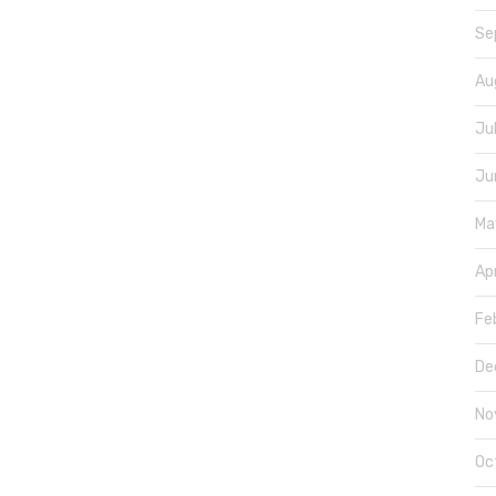
Se
Au
Ju
Ju
Ma
Ap
Fe
De
No
Oc