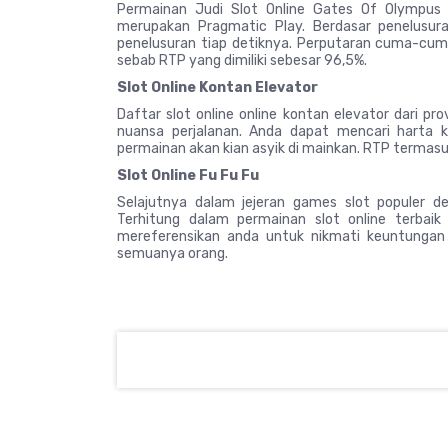
Permainan Judi Slot Online Gates Of Olympus di
merupakan Pragmatic Play. Berdasar penelusur
penelusuran tiap detiknya. Perputaran cuma-cuma 
sebab RTP yang dimiliki sebesar 96,5%.
Slot Online Kontan Elevator
Daftar slot online online kontan elevator dari p
nuansa perjalanan. Anda dapat mencari harta k
permainan akan kian asyik di mainkan. RTP termasu
Slot Online Fu Fu Fu
Selajutnya dalam jejeran games slot populer d
Terhitung dalam permainan slot online terbai
mereferensikan anda untuk nikmati keuntungan d
semuanya orang.