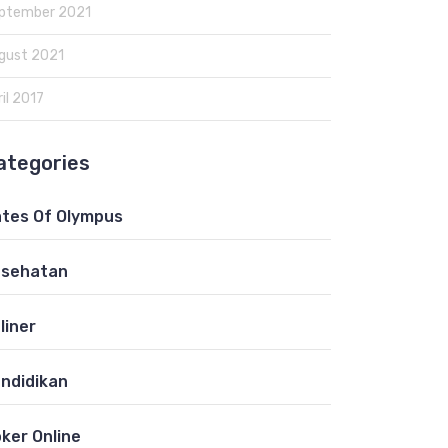
ptember 2021
gust 2021
il 2017
ategories
tes Of Olympus
esehatan
liner
ndidikan
ker Online