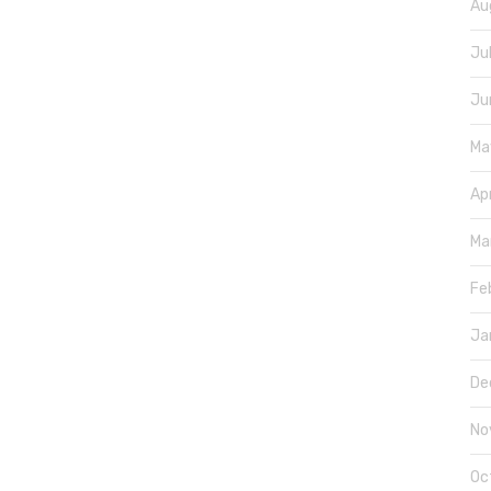
Au
Ju
Ju
Ma
Ap
Ma
Fe
Ja
De
No
Oc