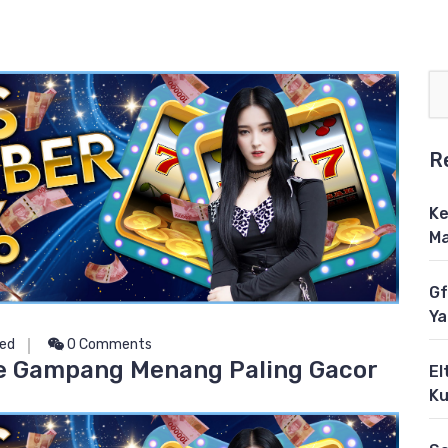
R
Ke
Ma
Gf
Ya
zed
0 Comments
ne Gampang Menang Paling Gacor
El
Ku