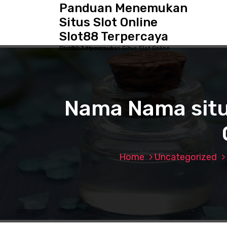
S
Panduan Menemukan
k
Situs Slot Online
i
Slot88 Terpercaya
p
Panduan Menemukan Situs Slot Online Slot88 Terpercaya
t
o
c
o
n
Nama Nama situ
t
e
n
t
Home
Uncategorized