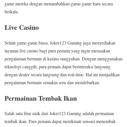
game mereka dengan menambahkan game-game baru secara
berkala.
Live Casino
Selain game-game biasa, Joker123 Gaming juga menyediakan
layanan live casino bagi para pemain yang ingin merasakan
pengalaman bermain di kasino sungguhan. Dengan menggunakan
teknologi canggih, para pemain dapat berinteraksi langsung
dengan dealer secara langsung dan real-time. Hal ini menjadikan
pengalaman bermain semakin seru dan mendebarkan.
Permainan Tembak Ikan
Salah satu fitur unik dari Joker123 Gaming adalah permainan
tembak ikan. Para pemain dapat menikmati sensasi menembak