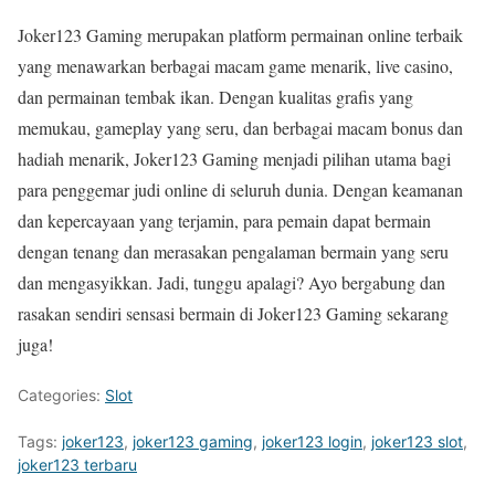
Joker123 Gaming merupakan platform permainan online terbaik
yang menawarkan berbagai macam game menarik, live casino,
dan permainan tembak ikan. Dengan kualitas grafis yang
memukau, gameplay yang seru, dan berbagai macam bonus dan
hadiah menarik, Joker123 Gaming menjadi pilihan utama bagi
para penggemar judi online di seluruh dunia. Dengan keamanan
dan kepercayaan yang terjamin, para pemain dapat bermain
dengan tenang dan merasakan pengalaman bermain yang seru
dan mengasyikkan. Jadi, tunggu apalagi? Ayo bergabung dan
rasakan sendiri sensasi bermain di Joker123 Gaming sekarang
juga!
Categories:
Slot
Tags:
joker123
,
joker123 gaming
,
joker123 login
,
joker123 slot
,
joker123 terbaru