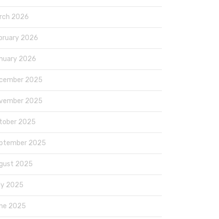
rch 2026
bruary 2026
nuary 2026
cember 2025
vember 2025
tober 2025
ptember 2025
gust 2025
ly 2025
ne 2025