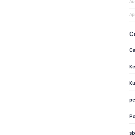
Au
Apr
C
Ga
K
Ku
pe
Po
sb