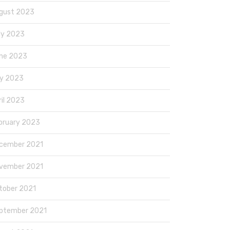
gust 2023
ly 2023
ne 2023
y 2023
ril 2023
bruary 2023
cember 2021
vember 2021
tober 2021
ptember 2021