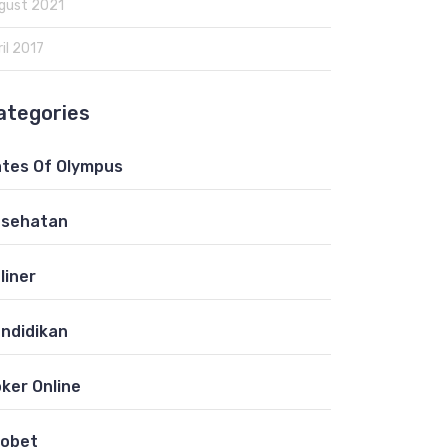
gust 2021
il 2017
ategories
tes Of Olympus
esehatan
liner
ndidikan
ker Online
obet