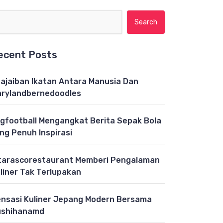
Search for:
ecent Posts
ajaiban Ikatan Antara Manusia Dan
rylandbernedoodles
gfootball Mengangkat Berita Sepak Bola
ng Penuh Inspirasi
tarascorestaurant Memberi Pengalaman
liner Tak Terlupakan
nsasi Kuliner Jepang Modern Bersama
ushihanamd