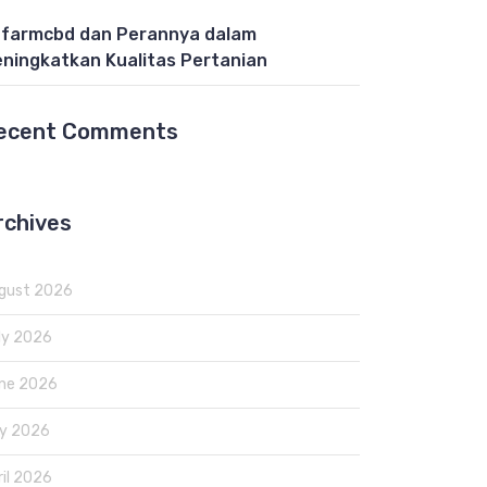
farmcbd dan Perannya dalam
ningkatkan Kualitas Pertanian
ecent Comments
rchives
gust 2026
ly 2026
ne 2026
y 2026
ril 2026