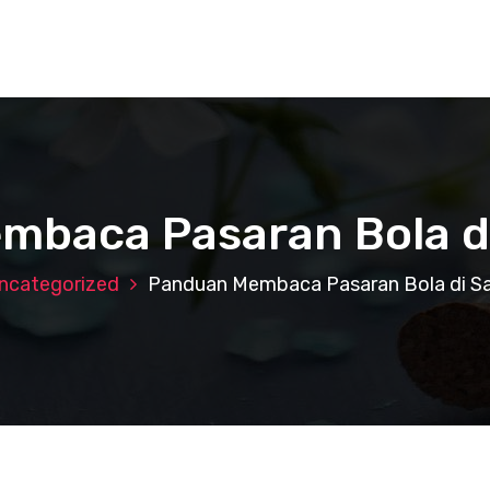
baca Pasaran Bola d
ncategorized
Panduan Membaca Pasaran Bola di S