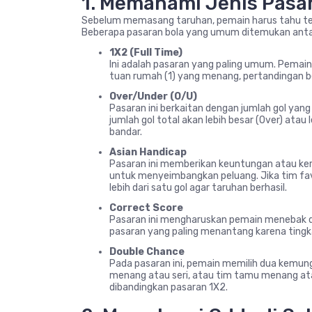
1. Memahami Jenis Pasar
Sebelum memasang taruhan, pemain harus tahu terle
Beberapa pasaran bola yang umum ditemukan antar
1X2 (Full Time)
Ini adalah pasaran yang paling umum. Pemain 
tuan rumah (1) yang menang, pertandingan be
Over/Under (O/U)
Pasaran ini berkaitan dengan jumlah gol yan
jumlah gol total akan lebih besar (Over) atau 
bandar.
Asian Handicap
Pasaran ini memberikan keuntungan atau ker
untuk menyeimbangkan peluang. Jika tim fav
lebih dari satu gol agar taruhan berhasil.
Correct Score
Pasaran ini mengharuskan pemain menebak den
pasaran yang paling menantang karena tingka
Double Chance
Pada pasaran ini, pemain memilih dua kemungk
menang atau seri, atau tim tamu menang atau
dibandingkan pasaran 1X2.