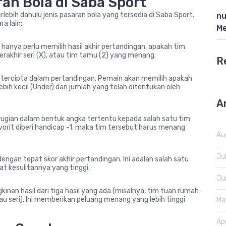
an Bola di Saba Sport
bih dahulu jenis pasaran bola yang tersedia di Saba Sport.
nu
a lain:
Me
hanya perlu memilih hasil akhir pertandingan, apakah tim
rakhir seri (X), atau tim tamu (2) yang menang.
R
g tercipta dalam pertandingan. Pemain akan memilih apakah
lebih kecil (Under) dari jumlah yang telah ditentukan oleh
A
ugian dalam bentuk angka tertentu kepada salah satu tim
orit diberi handicap -1, maka tim tersebut harus menang
Au
Ju
gan tepat skor akhir pertandingan. Ini adalah salah satu
t kesulitannya yang tinggi.
Ju
inan hasil dari tiga hasil yang ada (misalnya, tim tuan rumah
 seri). Ini memberikan peluang menang yang lebih tinggi
Ma
Ap