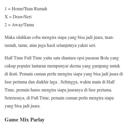
1 = Home/Tuan Rumah
X = Draw/Seri
2 = Away/Tamu
Maka silahkan coba mengira siapa yang bisa jadi juara, tuan-
rumah, tamu, atau juga hasil selanjutnya yakni seri.
Half Time Full Time yaitu satu diantara opsi pasaran Bola yang
cukup populer lantaran mempunyai skema yang gampang untuk
di ikuti. Pemain cuman perlu mengira siapa yang bisa jadi juara di
fase pertama dan diakhir laga . Sehingga, waktu main di Half
Time, pemain harus mengira siapa juaranya di fase pertama.
Seterusnya, di Full Time, pemain cuman perlu mengira siapa
yang bisa jadi juara.
Game Mix Parlay