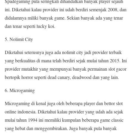
Spadegaming pula seringkali dihandalkan banyak player sejauh
ini. Diketahui kalau provider ini udah berdiri semenjak 2008, dan
didalamnya miliki banyak game. Sekian banyak ada yang tenar
dan tenar seperti lucky koi.
5. Nolimit City
Diketahui seterusnya juga ada nolimit city jadi provider terbaik
yang berkualitas di mana telah berdiri sejak mulai tahun 2015. Ini
provider mutakhir yang mempunyai banyak permainan slot gacor
bertopik horror seperti dead canary, deadwood dan yang lain.
6. Microgaming
Microgaming di kenal juga oleh beberapa player dan bettor slot
online indonesia. Diketahui kalau provider yang udah ada sejak
mulai tahun 1994 ini memiliki kumpulan beberapa game classic
yang hebat dan menggembirakan. Juga banyak pula banyak