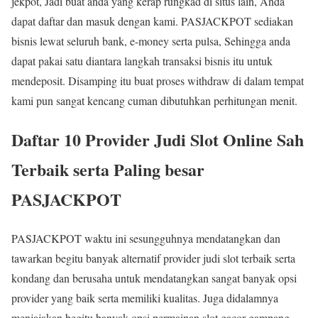
jekpot, Jadi buat anda yang kerap rungkad di situs lain, Anda
dapat daftar dan masuk dengan kami. PASJACKPOT sediakan
bisnis lewat seluruh bank, e-money serta pulsa, Sehingga anda
dapat pakai satu diantara langkah transaksi bisnis itu untuk
mendeposit. Disamping itu buat proses withdraw di dalam tempat
kami pun sangat kencang cuman dibutuhkan perhitungan menit.
Daftar 10 Provider Judi Slot Online Sah
Terbaik serta Paling besar
PASJACKPOT
PASJACKPOT waktu ini sesungguhnya mendatangkan dan
tawarkan begitu banyak alternatif provider judi slot terbaik serta
kondang dan berusaha untuk mendatangkan sangat banyak opsi
provider yang baik serta memiliki kualitas. Juga didalamnya
menjajakan begitu banyak opsi permainan slot gacor gampang