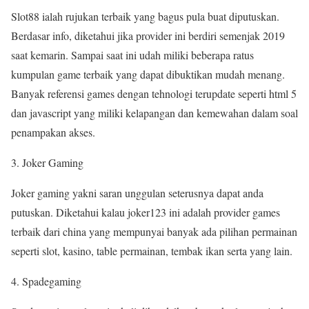
Slot88 ialah rujukan terbaik yang bagus pula buat diputuskan.
Berdasar info, diketahui jika provider ini berdiri semenjak 2019
saat kemarin. Sampai saat ini udah miliki beberapa ratus
kumpulan game terbaik yang dapat dibuktikan mudah menang.
Banyak referensi games dengan tehnologi terupdate seperti html 5
dan javascript yang miliki kelapangan dan kemewahan dalam soal
penampakan akses.
3. Joker Gaming
Joker gaming yakni saran unggulan seterusnya dapat anda
putuskan. Diketahui kalau joker123 ini adalah provider games
terbaik dari china yang mempunyai banyak ada pilihan permainan
seperti slot, kasino, table permainan, tembak ikan serta yang lain.
4. Spadegaming