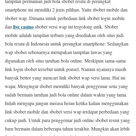
tampilan permainan judi bola sbobet resmi di perangkat
smartphone ini memiliki 2 jenis pilihan, Yaitu sbobet mobile dan
sbobet wap. Dimana untuk perbedaan link sbobet login mobile
live casino
dan
sbobet versi wap ini tergolong unik. Sbobet
mobile adalah tampilan terbaru yang disediakan oleh situs judi
bola resmi di Indonesia untuk perangkat smartphone. Sedangkan
wap sbobet sebenarnya merupakan tampilan lawas yang
digunakan oleh situs taruhan bola online. Meskipun sama-sama
link login sbobet tersebut untuk ponsel, Namun nyatanya masih
banyak bettor yang mencari link sbobet wap versi lama. Hal ini
wajar, Mengingat sbobet memiliki banyak penggemar setia yang
sudah bermain taruhan judi bola online dalam waktu yang lama.
Inilah mengapa jangan merasa heran ketika kalian menggunakan
link sbobet mobile dan sbobet versi wap terdapat perbedaan yang
cukup jauh. Untuk para penggemar judi online sbobet resmi yang
baru bermain dalam beberapa tahun terakhir, Mungkin akan lebih