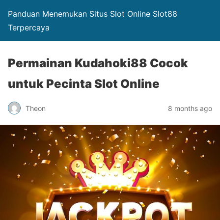
Panduan Menemukan Situs Slot Online Slot88
Terpercaya
Permainan Kudahoki88 Cocok
untuk Pecinta Slot Online
Theon
8 months ago