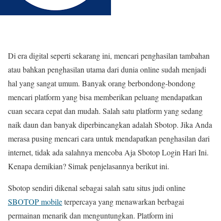
Di era digital seperti sekarang ini, mencari penghasilan tambahan
atau bahkan penghasilan utama dari dunia online sudah menjadi
hal yang sangat umum. Banyak orang berbondong-bondong
mencari platform yang bisa memberikan peluang mendapatkan
cuan secara cepat dan mudah. Salah satu platform yang sedang
naik daun dan banyak diperbincangkan adalah Sbotop. Jika Anda
merasa pusing mencari cara untuk mendapatkan penghasilan dari
internet, tidak ada salahnya mencoba Aja Sbotop Login Hari Ini.
Kenapa demikian? Simak penjelasannya berikut ini.
Sbotop sendiri dikenal sebagai salah satu situs judi online
SBOTOP mobile
terpercaya yang menawarkan berbagai
permainan menarik dan menguntungkan. Platform ini