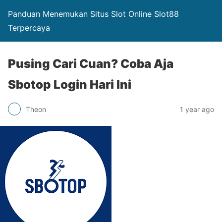
Panduan Menemukan Situs Slot Online Slot88
Terpercaya
Pusing Cari Cuan? Coba Aja
Sbotop Login Hari Ini
Theon
1 year ago