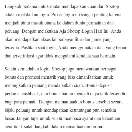
Langkah pertama untuk mulai mendapatkan cuan dari Sbotop
adalah melakukan login. Proses login ini sangat penting karena
menjadi pintu masuk utama ke dalam dunia permainan dan
peluang. Dengan melakukan Aja Sbotop Login Hari Ini, Anda
akan mendapatkan akses ke berbagai fitur dan game yang
tersedia. Pastikan saat login, Anda menggunakan data yang benar
dan terverifikasi agar tidak mengalami kendala saat bermain.
Selain kemudahan login, Sbotop juga menawarkan berbagai
bonus dan promosi menarik yang bisa dimanfaatkan untuk
meningkatkan peluang mendapatkan cuan. Bonus deposit
pertama, cashback, dan bonus harian menjadi daya tarik tersendiri
bagi para pemain. Dengan memanfaatkan bonus tersebut secara
bijak, peluang untuk mendapatkan keuntungan pun semakin
besar. Jangan lupa untuk selalu membaca syarat dan ketentuan
agar tidak salah langkah dalam memanfaatkan promo.