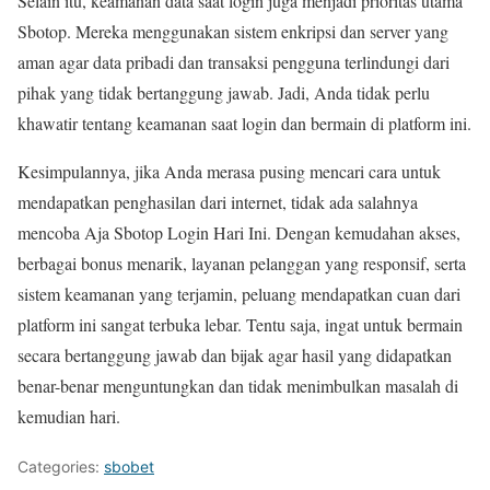
Selain itu, keamanan data saat login juga menjadi prioritas utama
Sbotop. Mereka menggunakan sistem enkripsi dan server yang
aman agar data pribadi dan transaksi pengguna terlindungi dari
pihak yang tidak bertanggung jawab. Jadi, Anda tidak perlu
khawatir tentang keamanan saat login dan bermain di platform ini.
Kesimpulannya, jika Anda merasa pusing mencari cara untuk
mendapatkan penghasilan dari internet, tidak ada salahnya
mencoba Aja Sbotop Login Hari Ini. Dengan kemudahan akses,
berbagai bonus menarik, layanan pelanggan yang responsif, serta
sistem keamanan yang terjamin, peluang mendapatkan cuan dari
platform ini sangat terbuka lebar. Tentu saja, ingat untuk bermain
secara bertanggung jawab dan bijak agar hasil yang didapatkan
benar-benar menguntungkan dan tidak menimbulkan masalah di
kemudian hari.
Categories:
sbobet