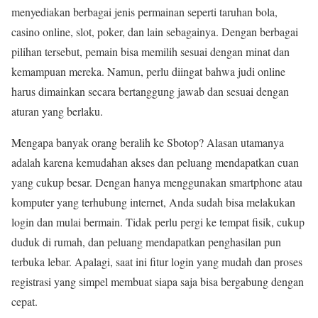
menyediakan berbagai jenis permainan seperti taruhan bola,
casino online, slot, poker, dan lain sebagainya. Dengan berbagai
pilihan tersebut, pemain bisa memilih sesuai dengan minat dan
kemampuan mereka. Namun, perlu diingat bahwa judi online
harus dimainkan secara bertanggung jawab dan sesuai dengan
aturan yang berlaku.
Mengapa banyak orang beralih ke Sbotop? Alasan utamanya
adalah karena kemudahan akses dan peluang mendapatkan cuan
yang cukup besar. Dengan hanya menggunakan smartphone atau
komputer yang terhubung internet, Anda sudah bisa melakukan
login dan mulai bermain. Tidak perlu pergi ke tempat fisik, cukup
duduk di rumah, dan peluang mendapatkan penghasilan pun
terbuka lebar. Apalagi, saat ini fitur login yang mudah dan proses
registrasi yang simpel membuat siapa saja bisa bergabung dengan
cepat.