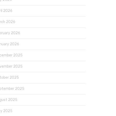
ril 2026
rch 2026
bruary 2026
nuary 2026
cember 2025
vember 2025
tober 2025
ptember 2025
gust 2025
ly 2025