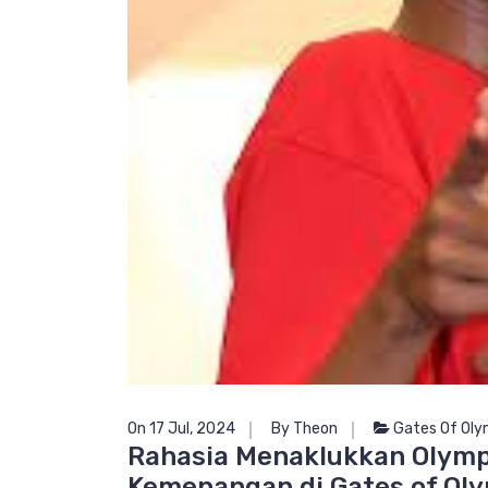
On 17 Jul, 2024
By Theon
Gates Of Ol
Rahasia Menaklukkan Olym
Kemenangan di Gates of Ol