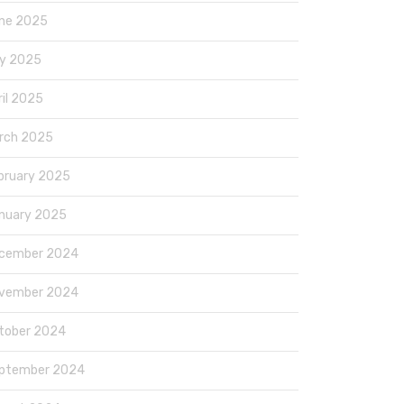
ne 2025
y 2025
ril 2025
rch 2025
bruary 2025
nuary 2025
cember 2024
vember 2024
tober 2024
ptember 2024