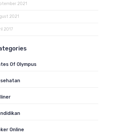
ptember 2021
gust 2021
il 2017
ategories
tes Of Olympus
esehatan
liner
ndidikan
ker Online