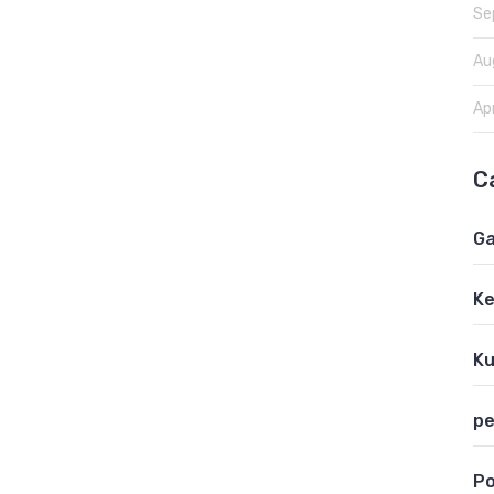
Se
Au
Apr
C
Ga
K
Ku
pe
Po