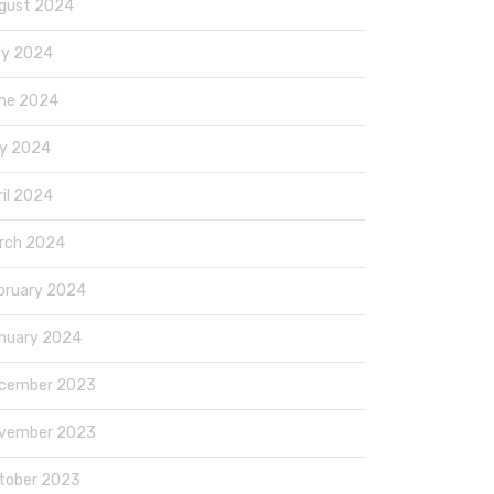
gust 2024
ly 2024
ne 2024
y 2024
ril 2024
rch 2024
bruary 2024
nuary 2024
cember 2023
vember 2023
tober 2023