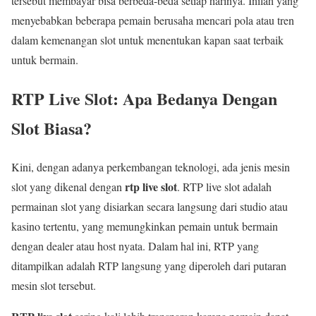
tersebut membayar bisa berbeda-beda setiap harinya. Inilah yang
menyebabkan beberapa pemain berusaha mencari pola atau tren
dalam kemenangan slot untuk menentukan kapan saat terbaik
untuk bermain.
RTP Live Slot: Apa Bedanya Dengan
Slot Biasa?
Kini, dengan adanya perkembangan teknologi, ada jenis mesin
rtp live slot
slot yang dikenal dengan
. RTP live slot adalah
permainan slot yang disiarkan secara langsung dari studio atau
kasino tertentu, yang memungkinkan pemain untuk bermain
dengan dealer atau host nyata. Dalam hal ini, RTP yang
ditampilkan adalah RTP langsung yang diperoleh dari putaran
mesin slot tersebut.