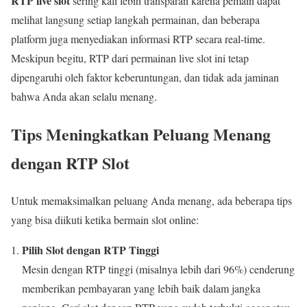
RTP live slot
sering kali lebih transparan karena pemain dapat
melihat langsung setiap langkah permainan, dan beberapa
platform juga menyediakan informasi RTP secara real-time.
Meskipun begitu, RTP dari permainan live slot ini tetap
dipengaruhi oleh faktor keberuntungan, dan tidak ada jaminan
bahwa Anda akan selalu menang.
Tips Meningkatkan Peluang Menang
dengan RTP Slot
Untuk memaksimalkan peluang Anda menang, ada beberapa tips
yang bisa diikuti ketika bermain slot online:
Pilih Slot dengan RTP Tinggi
Mesin dengan RTP tinggi (misalnya lebih dari 96%) cenderung
memberikan pembayaran yang lebih baik dalam jangka