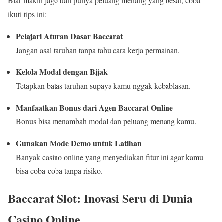
Biar makin jago dan punya peluang menang yang besar, coba
ikuti tips ini:
Pelajari Aturan Dasar Baccarat
Jangan asal taruhan tanpa tahu cara kerja permainan.
Kelola Modal dengan Bijak
Tetapkan batas taruhan supaya kamu nggak kebablasan.
Manfaatkan Bonus dari Agen Baccarat Online
Bonus bisa menambah modal dan peluang menang kamu.
Gunakan Mode Demo untuk Latihan
Banyak casino online yang menyediakan fitur ini agar kamu
bisa coba-coba tanpa risiko.
Baccarat Slot: Inovasi Seru di Dunia
Casino Online