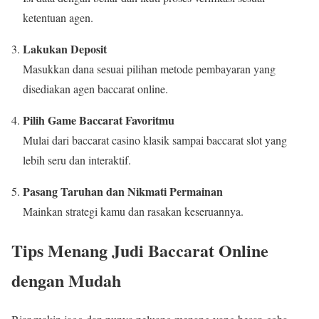
ketentuan agen.
Lakukan Deposit
Masukkan dana sesuai pilihan metode pembayaran yang
disediakan agen baccarat online.
Pilih Game Baccarat Favoritmu
Mulai dari baccarat casino klasik sampai baccarat slot yang
lebih seru dan interaktif.
Pasang Taruhan dan Nikmati Permainan
Mainkan strategi kamu dan rasakan keseruannya.
Tips Menang Judi Baccarat Online
dengan Mudah