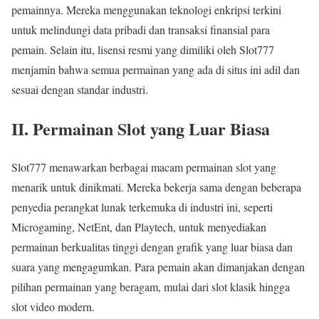
pemainnya. Mereka menggunakan teknologi enkripsi terkini
untuk melindungi data pribadi dan transaksi finansial para
pemain. Selain itu, lisensi resmi yang dimiliki oleh Slot777
menjamin bahwa semua permainan yang ada di situs ini adil dan
sesuai dengan standar industri.
II. Permainan Slot yang Luar Biasa
Slot777 menawarkan berbagai macam permainan slot yang
menarik untuk dinikmati. Mereka bekerja sama dengan beberapa
penyedia perangkat lunak terkemuka di industri ini, seperti
Microgaming, NetEnt, dan Playtech, untuk menyediakan
permainan berkualitas tinggi dengan grafik yang luar biasa dan
suara yang mengagumkan. Para pemain akan dimanjakan dengan
pilihan permainan yang beragam, mulai dari slot klasik hingga
slot video modern.