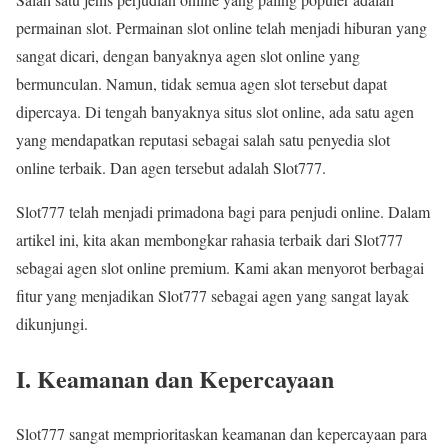
permainan slot. Permainan slot online telah menjadi hiburan yang
sangat dicari, dengan banyaknya agen slot online yang
bermunculan. Namun, tidak semua agen slot tersebut dapat
dipercaya. Di tengah banyaknya situs slot online, ada satu agen
yang mendapatkan reputasi sebagai salah satu penyedia slot
online terbaik. Dan agen tersebut adalah Slot777.
Slot777 telah menjadi primadona bagi para penjudi online. Dalam
artikel ini, kita akan membongkar rahasia terbaik dari Slot777
sebagai agen slot online premium. Kami akan menyorot berbagai
fitur yang menjadikan Slot777 sebagai agen yang sangat layak
dikunjungi.
I. Keamanan dan Kepercayaan
Slot777 sangat memprioritaskan keamanan dan kepercayaan para