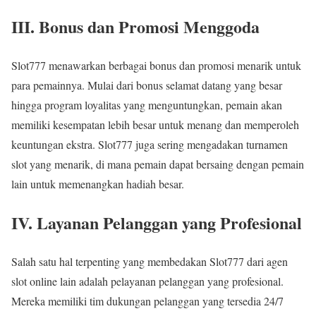
III. Bonus dan Promosi Menggoda
Slot777 menawarkan berbagai bonus dan promosi menarik untuk
para pemainnya. Mulai dari bonus selamat datang yang besar
hingga program loyalitas yang menguntungkan, pemain akan
memiliki kesempatan lebih besar untuk menang dan memperoleh
keuntungan ekstra. Slot777 juga sering mengadakan turnamen
slot yang menarik, di mana pemain dapat bersaing dengan pemain
lain untuk memenangkan hadiah besar.
IV. Layanan Pelanggan yang Profesional
Salah satu hal terpenting yang membedakan Slot777 dari agen
slot online lain adalah pelayanan pelanggan yang profesional.
Mereka memiliki tim dukungan pelanggan yang tersedia 24/7