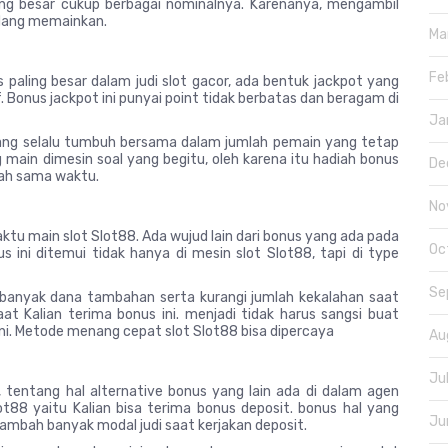
ling besar cukup berbagai nominalnya. Karenanya, mengambil
sedang memainkan.
Ma
Fe
s paling besar dalam judi slot gacor, ada bentuk jackpot yang
. Bonus jackpot ini punyai point tidak berbatas dan beragam di
Ja
 yang selalu tumbuh bersama dalam jumlah pemain yang tetap
main dimesin soal yang begitu, oleh karena itu hadiah bonus
De
rah sama waktu.
No
aktu main slot Slot88. Ada wujud lain dari bonus yang ada pada
Oc
s ini ditemui tidak hanya di mesin slot Slot88, tapi di type
Se
 banyak dana tambahan serta kurangi jumlah kekalahan saat
at Kalian terima bonus ini. menjadi tidak harus sangsi buat
ini. Metode menang cepat slot Slot88 bisa dipercaya
Au
Ju
, tentang hal alternative bonus yang lain ada di dalam agen
88 yaitu Kalian bisa terima bonus deposit. bonus hal yang
Ju
mbah banyak modal judi saat kerjakan deposit.