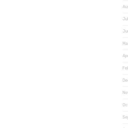
Au
Ju
Ju
Ma
Ap
Fe
De
No
Oc
Se