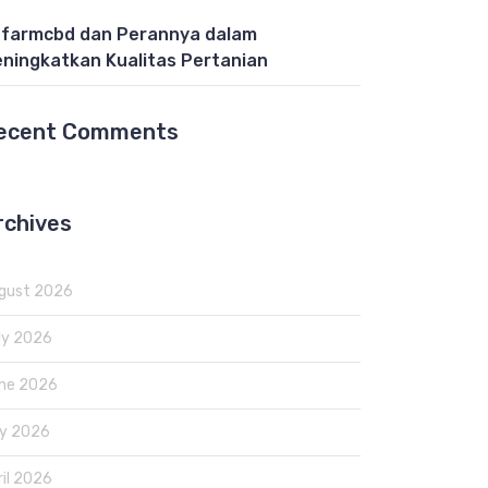
farmcbd dan Perannya dalam
ningkatkan Kualitas Pertanian
ecent Comments
rchives
gust 2026
ly 2026
ne 2026
y 2026
ril 2026