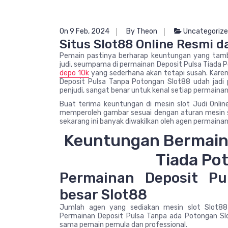
On 9 Feb, 2024
By Theon
Uncategoriz
Situs Slot88 Online Resmi d
Pemain pastinya berharap keuntungan yang tam
judi, seumpama di permainan Deposit Pulsa Tiada 
depo 10k
yang sederhana akan tetapi susah. Karena
Deposit Pulsa Tanpa Potongan Slot88 udah jadi p
penjudi, sangat benar untuk kenal setiap permaina
Buat terima keuntungan di mesin slot Judi Onl
memperoleh gambar sesuai dengan aturan mesin sl
sekarang ini banyak diwakilkan oleh agen permainan
Keuntungan Bermain 
Tiada Po
Permainan Deposit Pu
besar Slot88
Jumlah agen yang sediakan mesin slot Slot88
Permainan Deposit Pulsa Tanpa ada Potongan Slot
sama pemain pemula dan professional.