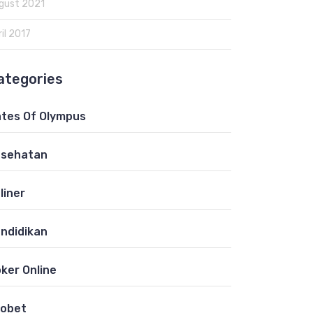
gust 2021
il 2017
ategories
tes Of Olympus
esehatan
liner
ndidikan
ker Online
obet