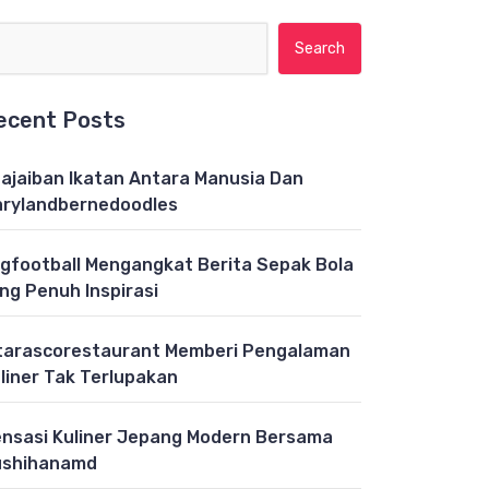
Search for:
ecent Posts
ajaiban Ikatan Antara Manusia Dan
rylandbernedoodles
gfootball Mengangkat Berita Sepak Bola
ng Penuh Inspirasi
tarascorestaurant Memberi Pengalaman
liner Tak Terlupakan
nsasi Kuliner Jepang Modern Bersama
ushihanamd