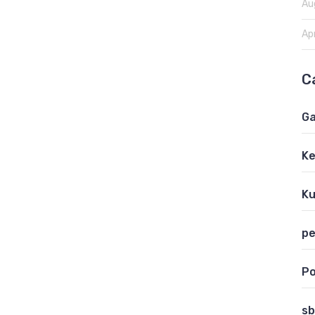
Au
Apr
C
Ga
K
Ku
pe
Po
sb