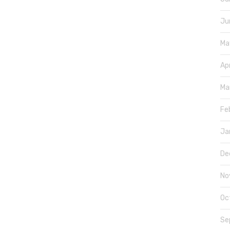
Ju
Ma
Ap
Ma
Fe
Ja
De
No
Oc
Se