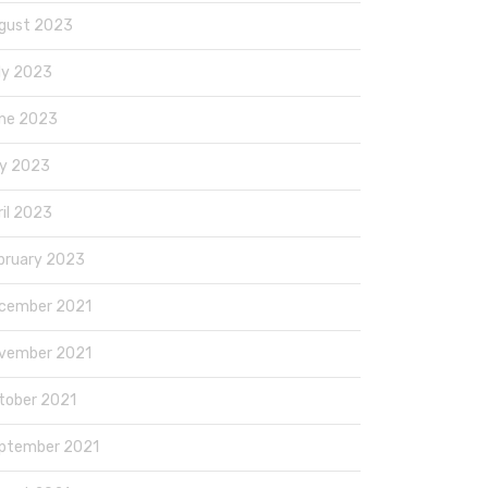
gust 2023
ly 2023
ne 2023
y 2023
ril 2023
bruary 2023
cember 2021
vember 2021
tober 2021
ptember 2021