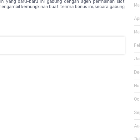
n yang baru-baru ini gabung dengan agen permainan slot
Ma
mengambil kemungkinan buat terima bonus ini, secara gabung
Ap
Ma
Fe
Ja
De
No
Oc
Se
Au
Ju