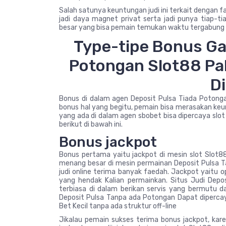
Salah satunya keuntungan judi ini terkait dengan f
jadi daya magnet privat serta jadi punya tiap-ti
besar yang bisa pemain temukan waktu tergabung
Type-tipe Bonus Ga
Potongan Slot88 Pa
D
Bonus di dalam agen Deposit Pulsa Tiada Potong
bonus hal yang begitu, pemain bisa merasakan ke
yang ada di dalam agen sbobet bisa dipercaya slot
berikut di bawah ini.
Bonus jackpot
Bonus pertama yaitu jackpot di mesin slot Slot
menang besar di mesin permainan Deposit Pulsa 
judi online terima banyak faedah. Jackpot yaitu o
yang hendak Kalian permainkan. Situs Judi Depo
terbiasa di dalam berikan servis yang bermutu 
Deposit Pulsa Tanpa ada Potongan Dapat diperca
Bet Kecil tanpa ada struktur off-line
Jikalau pemain sukses terima bonus jackpot, kare